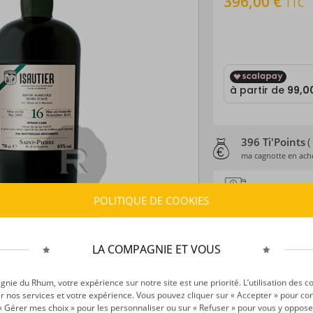
396,00 €
TTC
396 Ti'Points
(
ma cagnotte en ache
ESTIMATION
POLITIQUE DE COOKIES
Délais :
Entre le
10
Frais :
À partir de 9
LA COMPAGNIE ET VOUS
CARACTÉRISTI
ie du Rhum, votre expérience sur notre site est une priorité. L’utilisation des c
Type d’alcool :
Rhum
r nos services et votre expérience. Vous pouvez cliquer sur « Accepter » pour con
Provenance :
La R
r « Gérer mes choix » pour les personnaliser ou sur « Refuser » pour vous y oppose