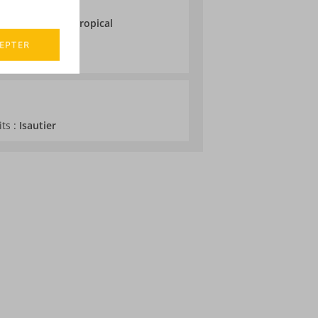
ne
ieillissement :
Tropical
EPTER
its :
Isautier