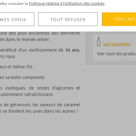
Distillation :
Colon
 de 800 hectares, dont 300 dédiés à la
Politique relative à l’utilisation des cookies
uillez consulter la
.
 est particulièrement fertile dans cette
Environnement de v
Volume :
70CL
TOUT ACC
 MES CHOIX
TOUT REFUSER
Degré :
65°
a production d’un rhum savoureux ! A
 l’une des plus anciennes des dernières
putée dans le monde entier.
DÉCOUVERTE
énéficié d’un vieillissement de
16 ans
,
Voir tous les produ
ts roux.
 seul et même fût.
et sa belle complexité.
ts exotiques, de zestes d’agrumes et
ulièrement rafraîchissant.
ales de géranium, les saveurs de caramel
e se fondent les unes dans les autres !