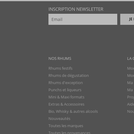
INSCRIPTION NEWSLETTER
JE
NOS RHUMS
LA 
Rhums festifs
Mon
Rhums de dégustation
Mon
Rhums d'exception
Ma 
Punchs et liqueurs
Ma l
Mini & Maxi formats
Pro
Extras & Accessoires
Aid
Bio, Whisky & autres alcools
Nou
Nouveautés
Toutes les marques
Toutes les provenances