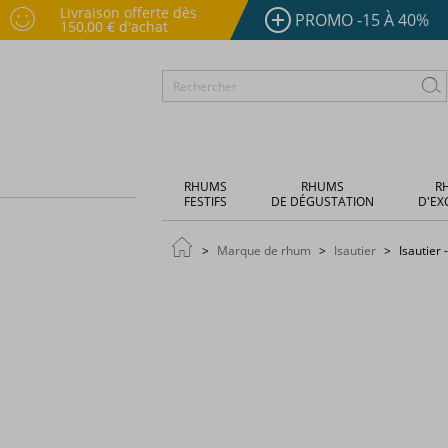
Livraison offerte dès
PROMO -15 À 40%
150,00 € d'achat
RHUMS
RHUMS
R
FESTIFS
DE DÉGUSTATION
D'EX
Marque de rhum
Isautier
Isautier 