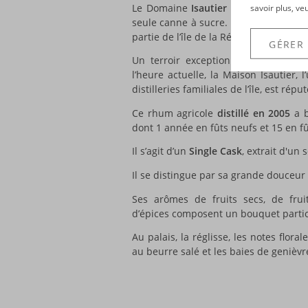
Le Domaine
Isautier
s’étend sur plus
savoir plus, ve
seule canne à sucre. Le sol volcanique
partie de l’île de la Réunion.
GÉRER
Un terroir exceptionnel, dédié à l
l’heure actuelle, la Maison Isautier,
distilleries familiales de l’île, est ré
Ce rhum agricole
distillé en 2005
a b
dont 1 année en fûts neufs et 15 en fû
Il s’agit d’un
Single Cask
, extrait d'un
Il se distingue par sa grande douceur 
Ses arômes de fruits secs, de frui
d’épices composent un bouquet partic
Au palais, la réglisse, les notes flor
au beurre salé et les baies de genièvr