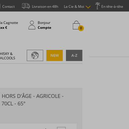
Contact
Livraison en 48h
La Cie & Moi
En tête-à-tête
a Cagnotte
Bonjour
,xx €
Compte
0
HISKY &
NEW
A-Z
 ALCOOLS
 HORS D'ÂGE - AGRICOLE -
 70CL - 65°