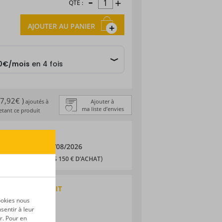
-
+
QTÉ :
AJOUTER AU PANIER
 7,92€ )
ajoutés à
Ajouter à
ma liste d’envies
tant ce produit
 DE LIVRAISON
/08/2026
et le
11/08/2026
,90 € (
)
OFFERTS DÈS 150 € D’ACHAT
QUES DU PRODUIT
ookies nous
 agricole
sentir à leur
éunion
r. Pour en