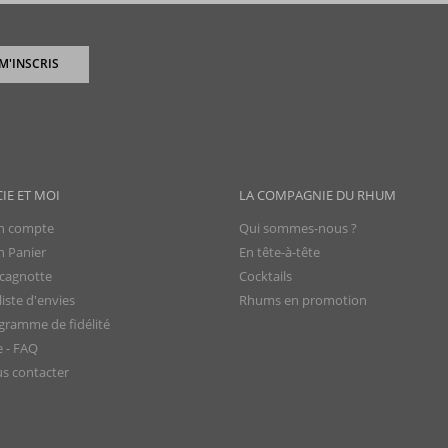
 M'INSCRIS
CIE ET MOI
LA COMPAGNIE DU RHUM
 compte
Qui sommes-nous ?
 Panier
En tête-à-tête
cagnotte
Cocktails
iste d'envies
Rhums en promotion
gramme de fidélité
e - FAQ
s contacter