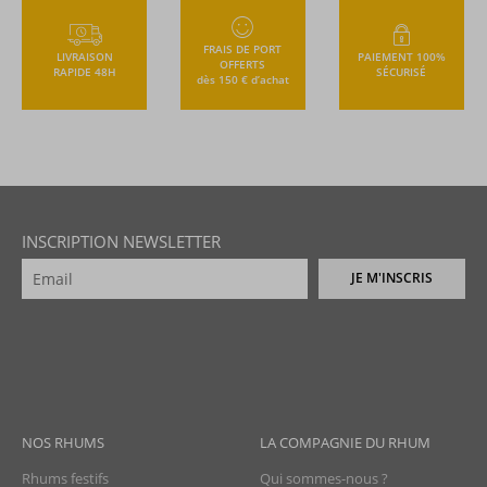
FRAIS DE PORT
LIVRAISON
PAIEMENT 100%
OFFERTS
RAPIDE 48H
SÉCURISÉ
dès 150 € d’achat
INSCRIPTION NEWSLETTER
JE M'INSCRIS
NOS RHUMS
LA COMPAGNIE DU RHUM
Rhums festifs
Qui sommes-nous ?