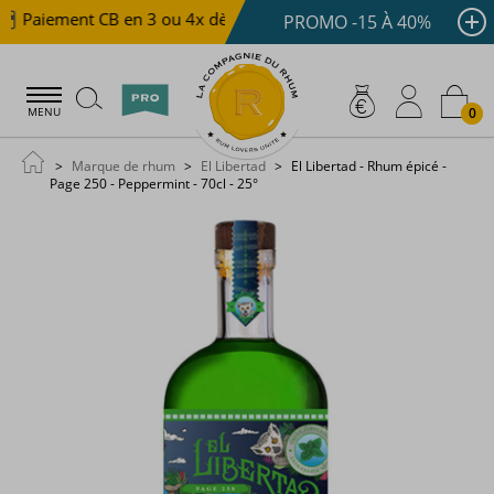
Paiement CB en 3 ou 4x dès 100 €
Livraison offerte dè
PROMO -15 À 40%
0
MENU
Marque de rhum
El Libertad
El Libertad - Rhum épicé -
Page 250 - Peppermint - 70cl - 25°