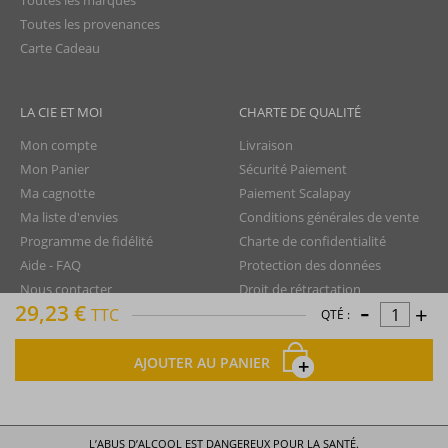
Toutes les marques
Toutes les provenances
Carte Cadeau
LA CIE ET MOI
CHARTE DE QUALITÉ
Mon compte
Livraison
Mon Panier
Sécurité Paiement
Ma cagnotte
Paiement Scalapay
Ma liste d'envies
Conditions générales de vente
Programme de fidélité
Charte de confidentialité
Aide - FAQ
Protection des données
Nous contacter
Droit de rétractation
-
29,23 €
+
TTC
Mentions légales
QTÉ :
Plan du site
AJOUTER AU PANIER
La Compagnie du Rhum © tous droits réservés
L’ABUS D’ALCOOL EST DANGEREUX POUR LA SANTÉ.