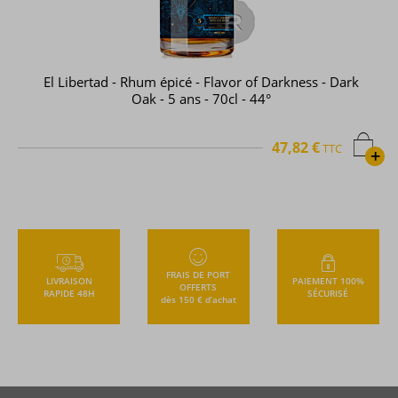
El Libertad - Rhum épicé - Flavor of Darkness - Dark
Oak - 5 ans - 70cl - 44°
47,82 €
TTC
+
FRAIS DE PORT
LIVRAISON
PAIEMENT 100%
OFFERTS
RAPIDE 48H
SÉCURISÉ
dès 150 € d’achat