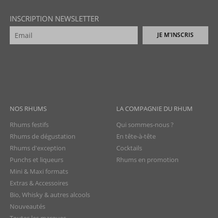
INSCRIPTION NEWSLETTER
JE M'INSCRIS
NOS RHUMS
LA COMPAGNIE DU RHUM
Rhums festifs
Qui sommes-nous ?
Rhums de dégustation
En tête-à-tête
Rhums d'exception
Cocktails
Punchs et liqueurs
Rhums en promotion
Mini & Maxi formats
Extras & Accessoires
Bio, Whisky & autres alcools
Nouveautés