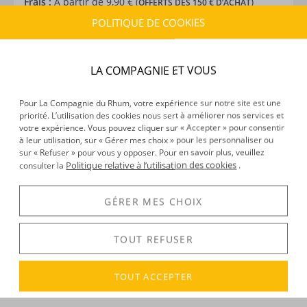
Frais :
À partir de 9,90 € (
)
OFFERTS DÈS 150 € D’ACHAT
POLITIQUE DE COOKIES
CARACTÉRISTIQUES DU PRODUIT
LA COMPAGNIE ET VOUS
Type d’alcool :
Rhum traditionnel
Provenance :
République Dominicaine
Distillation :
Colonne
Pour La Compagnie du Rhum, votre expérience sur notre site est une
priorité. L’utilisation des cookies nous sert à améliorer nos services et
Environnement de vieillissement :
Tropical
votre expérience. Vous pouvez cliquer sur « Accepter » pour consentir
Volume :
70CL
à leur utilisation, sur « Gérer mes choix » pour les personnaliser ou
Degré :
25°
sur « Refuser » pour vous y opposer. Pour en savoir plus, veuillez
Politique relative à l’utilisation des cookies
consulter la
.
GÉRER MES CHOIX
DÉCOUVERTE
Voir tous les produits :
El Libertad
TOUT REFUSER
TOUT ACCEPTER
DESCRIPTION