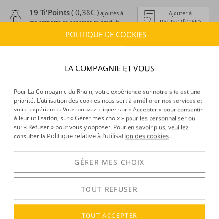
19 Ti'Points
( 0,38€ )
ajoutés à
Ajouter à
ma liste d’envies
ma cagnotte en achetant ce produit
POLITIQUE DE COOKIES
ESTIMATION DE LIVRAISON
Délais :
Entre le
10/08/2026
et le
11/08/2026
LA COMPAGNIE ET VOUS
Frais :
À partir de 9,90 € (
)
OFFERTS DÈS 150 € D’ACHAT
Pour La Compagnie du Rhum, votre expérience sur notre site est une
priorité. L’utilisation des cookies nous sert à améliorer nos services et
CARACTÉRISTIQUES DU PRODUIT
votre expérience. Vous pouvez cliquer sur « Accepter » pour consentir
Type d’alcool :
Rhum agricole
à leur utilisation, sur « Gérer mes choix » pour les personnaliser ou
sur « Refuser » pour vous y opposer. Pour en savoir plus, veuillez
Provenance :
Martinique
Politique relative à l’utilisation des cookies
consulter la
.
Distillation :
Colonne
Volume :
70CL
GÉRER MES CHOIX
Degré :
18°
TOUT REFUSER
DÉCOUVERTE
TOUT ACCEPTER
Voir tous les produits :
Dormoy