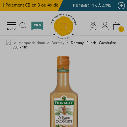
Paiement CB en 3 ou 4x dès 100 €
Livraison offerte dè
PROMO -15 À 40%
0
MENU
Marque de rhum
Dormoy
Dormoy - Punch - Cacahuète -
70cl - 18°