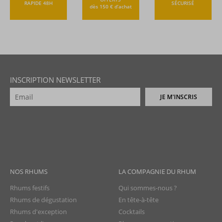
RAPIDE 48H
SÉCURISÉ
dès 150 € d’achat
INSCRIPTION NEWSLETTER
JE M'INSCRIS
NOS RHUMS
LA COMPAGNIE DU RHUM
Rhums festifs
Qui sommes-nous ?
Rhums de dégustation
En tête-à-tête
Rhums d'exception
Cocktails