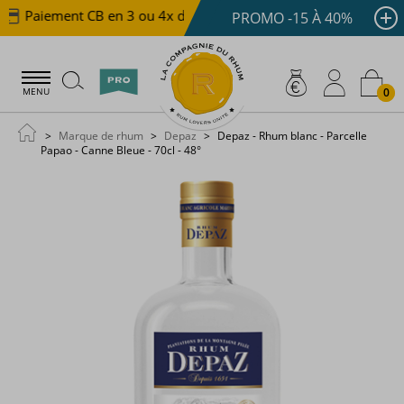
Paiement CB en 3 ou 4x dès 100 €
Livraison offerte d
PROMO -15 À 40%
0
MENU
Marque de rhum
Depaz
Depaz - Rhum blanc - Parcelle
Papao - Canne Bleue - 70cl - 48°