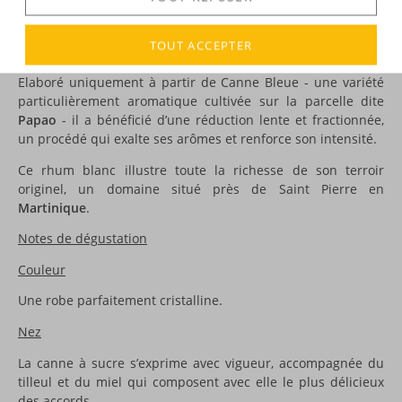
DESCRIPTION
TOUT ACCEPTER
Voici le premier
rhum parcellaire
de la Maison Depaz !
Elaboré uniquement à partir de Canne Bleue - une variété
particulièrement aromatique cultivée sur la parcelle dite
Papao
- il a bénéficié d’une réduction lente et fractionnée,
un procédé qui exalte ses arômes et renforce son intensité.
Ce rhum blanc illustre toute la richesse de son terroir
originel, un domaine situé près de Saint Pierre en
Martinique
.
Notes de dégustation
Couleur
Une robe parfaitement cristalline.
Nez
La canne à sucre s’exprime avec vigueur, accompagnée du
tilleul et du miel qui composent avec elle le plus délicieux
des accords.