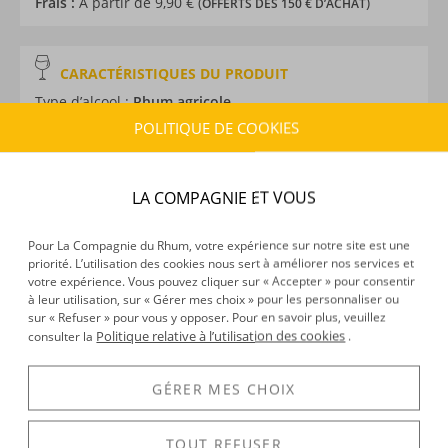
Frais :
À partir de 9,90 € (
)
OFFERTS DÈS 150 € D’ACHAT
CARACTÉRISTIQUES DU PRODUIT
Type d’alcool :
Rhum agricole
Provenance :
Martinique
POLITIQUE DE COOKIES
Label :
AOC
Distillation :
Colonne
LA COMPAGNIE ET VOUS
Volume :
70CL
Degré :
48°
Médailles :
Argent 2025 au Concours Général Agricole
Pour La Compagnie du Rhum, votre expérience sur notre site est une
priorité. L’utilisation des cookies nous sert à améliorer nos services et
de Paris
votre expérience. Vous pouvez cliquer sur « Accepter » pour consentir
à leur utilisation, sur « Gérer mes choix » pour les personnaliser ou
sur « Refuser » pour vous y opposer. Pour en savoir plus, veuillez
Politique relative à l’utilisation des cookies
consulter la
.
DÉCOUVERTE
Voir tous les produits :
Depaz
GÉRER MES CHOIX
TOUT REFUSER