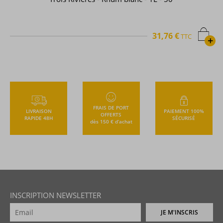
31,76 €
TTC
+
FRAIS DE PORT
LIVRAISON
PAIEMENT 100%
OFFERTS
RAPIDE 48H
SÉCURISÉ
dès 150 € d’achat
INSCRIPTION NEWSLETTER
JE M'INSCRIS