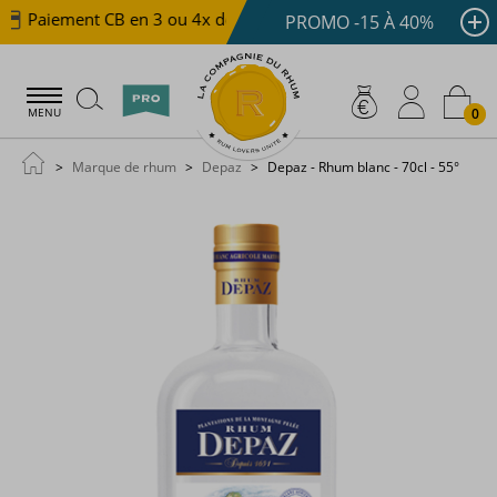
Paiement CB en 3 ou 4x dès 100 €
Livraison offerte d
PROMO -15 À 40%
0
MENU
Marque de rhum
Depaz
Depaz - Rhum blanc - 70cl - 55°