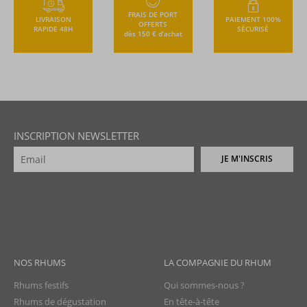
FRAIS DE PORT
LIVRAISON
PAIEMENT 100%
OFFERTS
RAPIDE 48H
SÉCURISÉ
dès 150 € d’achat
INSCRIPTION NEWSLETTER
JE M'INSCRIS
NOS RHUMS
LA COMPAGNIE DU RHUM
Rhums festifs
Qui sommes-nous ?
Rhums de dégustation
En tête-à-tête