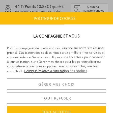
44 Ti'Points
( 0,88€ )
ajoutés à
Ajouter à
ma liste d’envies
ma cagnotte en achetant ce produit
POLITIQUE DE COOKIES
ESTIMATION DE LIVRAISON
Délais :
Entre le
07/08/2026
et le
10/08/2026
LA COMPAGNIE ET VOUS
Frais :
À partir de 9,90 € (
)
OFFERTS DÈS 150 € D’ACHAT
Pour La Compagnie du Rhum, votre expérience sur notre site est une
priorité. L’utilisation des cookies nous sert à améliorer nos services et
CARACTÉRISTIQUES DU PRODUIT
votre expérience. Vous pouvez cliquer sur « Accepter » pour consentir
Type d’alcool :
Rhum agricole
à leur utilisation, sur « Gérer mes choix » pour les personnaliser ou
sur « Refuser » pour vous y opposer. Pour en savoir plus, veuillez
Provenance :
Martinique
Politique relative à l’utilisation des cookies
consulter la
.
Label :
AOC
Distillation :
Colonne
GÉRER MES CHOIX
Volume :
70CL
Degré :
55°
TOUT REFUSER
DÉCOUVERTE
TOUT ACCEPTER