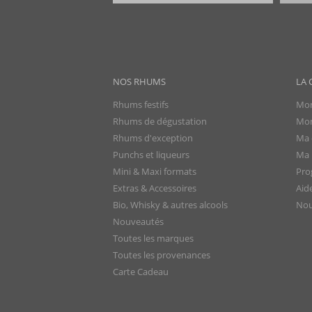
NOS RHUMS
LA 
Rhums festifs
Mon
Rhums de dégustation
Mon
Rhums d'exception
Ma 
Punchs et liqueurs
Ma l
Mini & Maxi formats
Pro
Extras & Accessoires
Aid
Bio, Whisky & autres alcools
Nou
Nouveautés
Toutes les marques
Toutes les provenances
Carte Cadeau