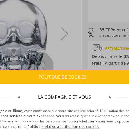
55 Ti'Points
( 
ma cagnotte en ache
ESTIMATION
Délais :
Entre le
07
Frais :
À partir de 9
POLITIQUE DE COOKIES
CARACTÉRISTI
Type d’alcool :
Vod
Provenance :
Cana
LA COMPAGNIE ET VOUS
Distillation :
Incon
Volume :
70CL
ie du Rhum, votre expérience sur notre site est une priorité. L’utilisation des c
r nos services et votre expérience. Vous pouvez cliquer sur « Accepter » pour con
Degré :
40°
r « Gérer mes choix » pour les personnaliser ou sur « Refuser » pour vous y oppose
Politique relative à l’utilisation des cookies
uillez consulter la
.