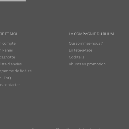
CIE ET MOI
LA COMPAGNIE DU RHUM
 compte
Qui sommes-nous ?
 Panier
En tête-à-tête
cagnotte
Cocktails
iste d'envies
Rhums en promotion
gramme de fidélité
e - FAQ
s contacter