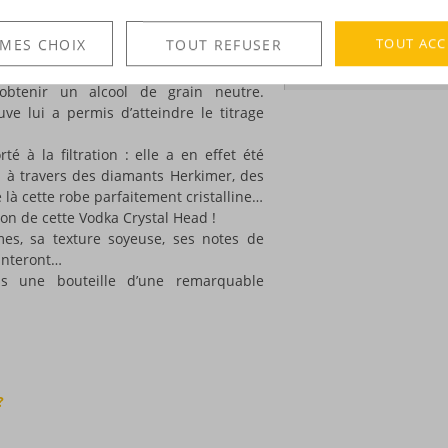
ystal Head, elle, n’est pas de cet avis,
DÉCOUVERTE
ncevoir ce flacon si original en forme
TOUT ACC
 MES CHOIX
TOUT REFUSER
Voir tous les produ
ka Premium
, élaborée à partir de maïs
à obtenir un alcool de grain neutre.
ve lui a permis d’atteindre le titrage
té à la filtration : elle a en effet été
ois à travers des diamants Herkimer, des
 là cette robe parfaitement cristalline…
tion de cette Vodka Crystal Head !
mes, sa texture soyeuse, ses notes de
anteront…
s une bouteille d’une remarquable
?