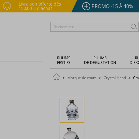
Livraison offerte dès
PROMO -15 À 40%
150,00 € d'achat
RHUMS
RHUMS
R
FESTIFS
DE DÉGUSTATION
D'EX
Marque de rhum
Crystal Head
Cry