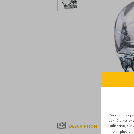
Pour La Compagn
sert à améliore
DESCRIPTION
utilisation, su
savoir plus, ve