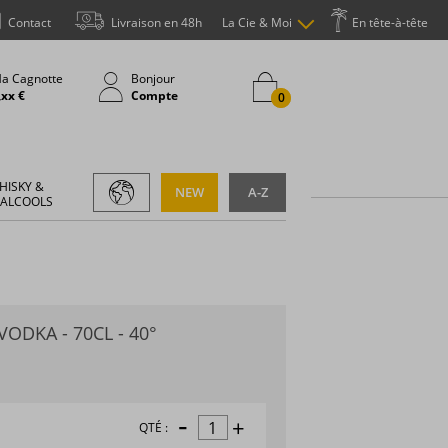
Contact
Livraison en 48h
La Cie & Moi
En tête-à-tête
a Cagnotte
Bonjour
,xx €
Compte
0
HISKY &
NEW
A-Z
 ALCOOLS
VODKA - 70CL - 40°
-
+
QTÉ :