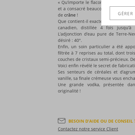
« Qu’importe le flacon… » La marque Cr
et a consacré beaucoup de temps à co
GÉRER
de
crâne
!
Que contient-il exactement ? Une
Vod
canadien, distillée 4 fois jusqu’
L’adjonction d’eau pure de Terre-Neu
désiré : 40°.
Enfin, un soin particulier a été appor
filtrée à 7 reprises au total, dont tr
couches de cristaux semi-précieux. De
Voici enfin révélé le secret de fabrica
Ses senteurs de céréales et d’agru
vanille, sa finale crémeuse vous ench
Une grande vodka, présentée dan
originalité !
BESOIN D’AIDE OU DE CONSEIL 
Contactez notre service Client