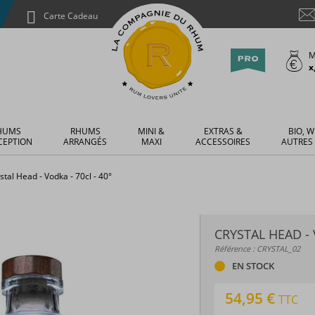
Carte Cadeau
M
x
HUMS
RHUMS
MINI &
EXTRAS &
BIO, W
CEPTION
ARRANGÉS
MAXI
ACCESSOIRES
AUTRES
stal Head - Vodka - 70cl - 40°
CRYSTAL HEAD - 
Référence : CRYSTAL_02
EN STOCK
54,95 €
TTC