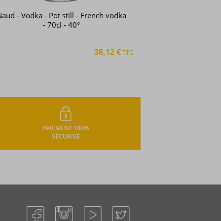
Squadron 303 - Vodka - Réservoir
Auxiliaire - 70cl - 40°
35,71 €
TTC
PAIEMENT 100%
SÉCURISÉ