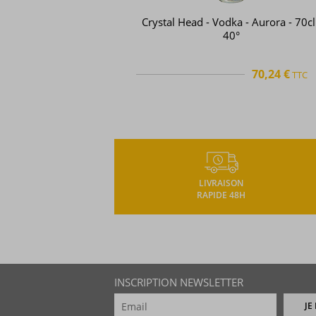
Squadron 303 - Vodka - Original fla
- 70cl - 40°
56,32 €
TTC
TTC
+
LIVRAISON
RAPIDE 48H
INSCRIPTION NEWSLETTER
JE