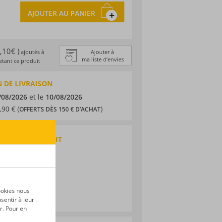
AJOUTER AU PANIER
1,10€ )
ajoutés à
Ajouter à
ma liste d’envies
tant ce produit
 DE LIVRAISON
/08/2026
et le
10/08/2026
,90 € (
)
OFFERTS DÈS 150 € D’ACHAT
QUES DU PRODUIT
ka
da
nu
ookies nous
sentir à leur
r. Pour en