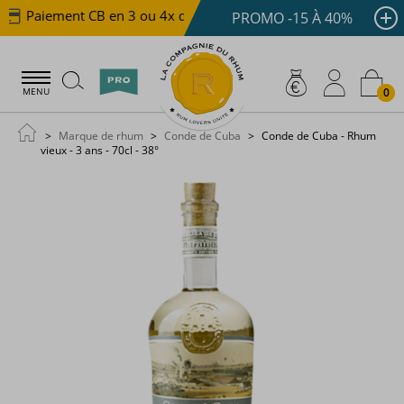
Paiement CB en 3 ou 4x dès 100 €
Livraison offerte 
PROMO -15 À 40%
0
MENU
Marque de rhum
Conde de Cuba
Conde de Cuba - Rhum
vieux - 3 ans - 70cl - 38°