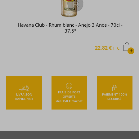
Havana Club - Rhum blanc - Anejo 3 Anos - 70cl -
37.5°
22,82 €
TTC
+
FRAIS DE PORT
LIVRAISON
PAIEMENT 100%
OFFERTS
RAPIDE 48H
SÉCURISÉ
dès 150 € d’achat