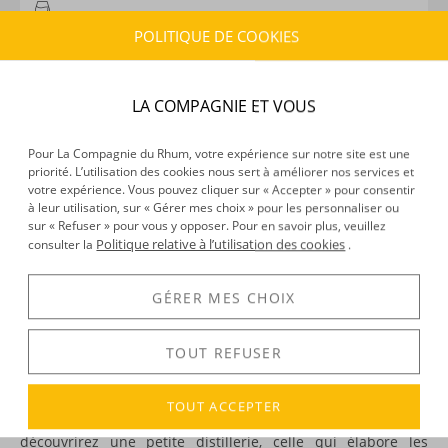
CARACTÉRISTIQUES DU PRODUIT
POLITIQUE DE COOKIES
Type d’alcool :
Rhum traditionnel
Provenance :
Cuba
Distillation :
Colonne
LA COMPAGNIE ET VOUS
Environnement de vieillissement :
Tropical
Volume :
70CL
Pour La Compagnie du Rhum, votre expérience sur notre site est une
Degré :
38°
priorité. L’utilisation des cookies nous sert à améliorer nos services et
votre expérience. Vous pouvez cliquer sur « Accepter » pour consentir
à leur utilisation, sur « Gérer mes choix » pour les personnaliser ou
sur « Refuser » pour vous y opposer. Pour en savoir plus, veuillez
DÉCOUVERTE
Politique relative à l’utilisation des cookies
consulter la
.
Voir tous les produits :
Conde de Cuba
GÉRER MES CHOIX
TOUT REFUSER
DESCRIPTION
Au sud-est de
Cuba
, une petite ville : Amancio Rodriguez. Si
TOUT ACCEPTER
le goût de l’exploration vous mène jusque-là, vous
découvrirez une petite distillerie, celle qui élabore les