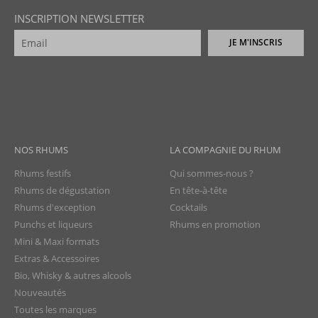
INSCRIPTION NEWSLETTER
JE M'INSCRIS
NOS RHUMS
LA COMPAGNIE DU RHUM
Rhums festifs
Qui sommes-nous ?
Rhums de dégustation
En tête-à-tête
Rhums d'exception
Cocktails
Punchs et liqueurs
Rhums en promotion
Mini & Maxi formats
Extras & Accessoires
Bio, Whisky & autres alcools
Nouveautés
Toutes les marques