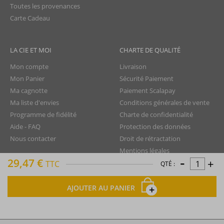
Toutes les provenances
Carte Cadeau
LA CIE ET MOI
CHARTE DE QUALITÉ
Mon compte
Livraison
Mon Panier
Sécurité Paiement
Ma cagnotte
Paiement Scalapay
Ma liste d'envies
Conditions générales de vente
Programme de fidélité
Charte de confidentialité
Aide - FAQ
Protection des données
Nous contacter
Droit de rétractation
Mentions légales
-
29,47 €
+
Plan du site
TTC
QTÉ :
AJOUTER AU PANIER
La Compagnie du Rhum © tous droits réservés