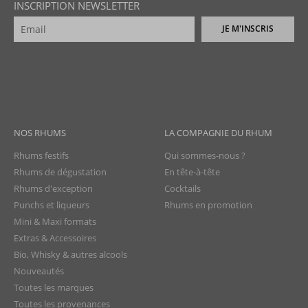
INSCRIPTION NEWSLETTER
JE M'INSCRIS
NOS RHUMS
LA COMPAGNIE DU RHUM
Rhums festifs
Qui sommes-nous ?
Rhums de dégustation
En tête-à-tête
Rhums d'exception
Cocktails
Punchs et liqueurs
Rhums en promotion
Mini & Maxi formats
Extras & Accessoires
Bio, Whisky & autres alcools
Nouveautés
Toutes les marques
Toutes les provenances