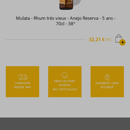
Mulata - Rhum très vieux - Anejo Reserva - 5 ans -
70cl - 38°
32,21 €
TTC
+
FRAIS DE PORT
LIVRAISON
PAIEMENT 100%
OFFERTS
RAPIDE 48H
SÉCURISÉ
dès 150 € d’achat