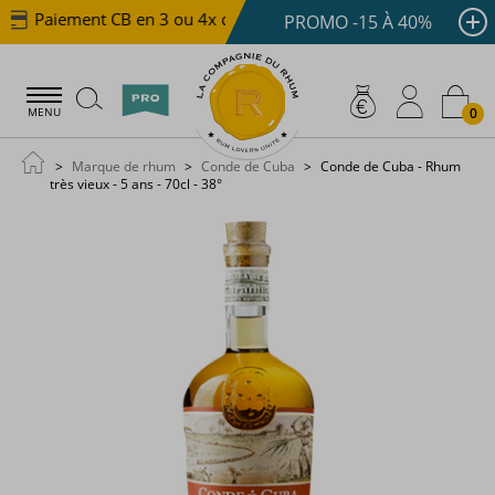
Paiement CB en 3 ou 4x dès 100 €
Livraison offerte 
PROMO -15 À 40%
0
MENU
Marque de rhum
Conde de Cuba
Conde de Cuba - Rhum
très vieux - 5 ans - 70cl - 38°