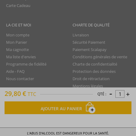
Carte Cadeau
LA CIE ET MOI
CHARTE DE QUALITÉ
Mon compte
Livraison
Mon Panier
Sécurité Paiement
Ma cagnotte
Paiement Scalapay
Ma liste d'envies
Conditions générales de vente
Programme de fidélité
Charte de confidentialité
Aide - FAQ
Protection des données
Nous contacter
Droit de rétractation
Mentions légales
-
29,80 €
+
Plan du site
TTC
QTÉ :
AJOUTER AU PANIER
La Compagnie du Rhum © tous droits réservés
L’ABUS D’ALCOOL EST DANGEREUX POUR LA SANTÉ.