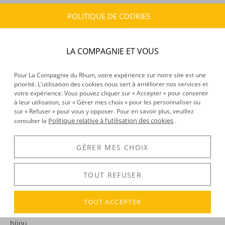
POLITIQUE DE COOKIES
CARACTÉRISTIQUES DU PRODUIT
Type d’alcool :
Rhum traditionnel
Provenance :
Cuba
LA COMPAGNIE ET VOUS
Distillation :
Colonne
Environnement de vieillissement :
Tropical
Pour La Compagnie du Rhum, votre expérience sur notre site est une
Volume :
70CL
priorité. L’utilisation des cookies nous sert à améliorer nos services et
votre expérience. Vous pouvez cliquer sur « Accepter » pour consentir
Degré :
38°
à leur utilisation, sur « Gérer mes choix » pour les personnaliser ou
sur « Refuser » pour vous y opposer. Pour en savoir plus, veuillez
Politique relative à l’utilisation des cookies
consulter la
.
DÉCOUVERTE
GÉRER MES CHOIX
Voir tous les produits :
Conde de Cuba
TOUT REFUSER
DESCRIPTION
TOUT ACCEPTER
La belle robe dorée de ce rhum cubain le rapproche d’un
bijou…