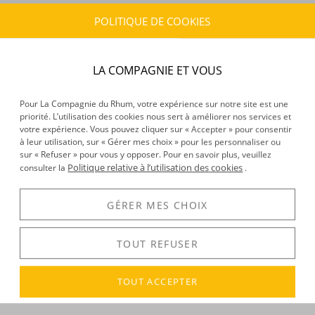
POLITIQUE DE COOKIES
CARACTÉRISTIQUES DU PRODUIT
Type d’alcool :
Rhum traditionnel
Provenance :
Cuba
LA COMPAGNIE ET VOUS
Volume :
70CL
Degré :
32°
Pour La Compagnie du Rhum, votre expérience sur notre site est une
priorité. L’utilisation des cookies nous sert à améliorer nos services et
votre expérience. Vous pouvez cliquer sur « Accepter » pour consentir
à leur utilisation, sur « Gérer mes choix » pour les personnaliser ou
DÉCOUVERTE
sur « Refuser » pour vous y opposer. Pour en savoir plus, veuillez
Politique relative à l’utilisation des cookies
consulter la
.
Voir tous les produits :
Conde de Cuba
GÉRER MES CHOIX
DESCRIPTION
TOUT REFUSER
On le sait :
Cuba
est un terroir privilégié pour le rhum ! La
canne à sucre pousse facilement sur cette île au climat
TOUT ACCEPTER
tropical.