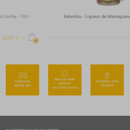
Kalembù - Liqueur de Mamajuana - 70cl - 30°
25,76 €
TTC
FRAIS DE PORT
LIVRAISON
PAIEMENT 100%
OFFERTS
RAPIDE 48H
SÉCURISÉ
dès 150 € d’achat