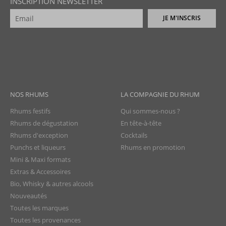
INSCRIPTION NEWSLETTER
JE M'INSCRIS
NOS RHUMS
LA COMPAGNIE DU RHUM
Rhums festifs
Qui sommes-nous ?
Rhums de dégustation
En tête-à-tête
Rhums d'exception
Cocktails
Punchs et liqueurs
Rhums en promotion
Mini & Maxi formats
Extras & Accessoires
Bio, Whisky & autres alcools
Nouveautés
Toutes les marques
Toutes les provenances