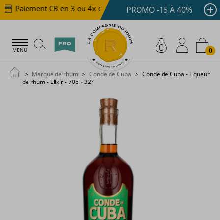
Paiement CB en 3 ou 4x dès 100 €
Livraison offerte 
PROMO -15 À 40%
0
MENU
Marque de rhum
Conde de Cuba
Conde de Cuba - Liqueur
de rhum - Elixir - 70cl - 32°