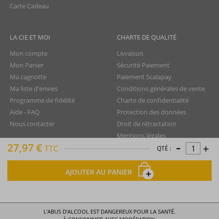
Carte Cadeau
LA CIE ET MOI
CHARTE DE QUALITÉ
Mon compte
Livraison
Mon Panier
Sécurité Paiement
Ma cagnotte
Paiement Scalapay
Ma liste d'envies
Conditions générales de vente
Programme de fidélité
Charte de confidentialité
Aide - FAQ
Protection des données
Nous contacter
Droit de rétractation
Mentions légales
-
27,97 €
+
Plan du site
TTC
QTÉ :
AJOUTER AU PANIER
La Compagnie du Rhum © tous droits réservés
L’ABUS D’ALCOOL EST DANGEREUX POUR LA SANTÉ.