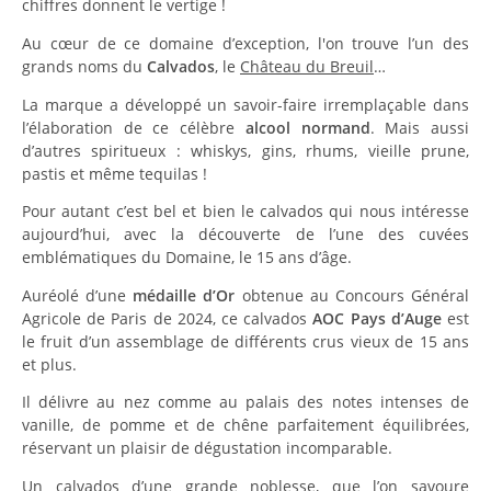
chiffres donnent le vertige !
Au cœur de ce domaine d’exception, l'on trouve l’un des
grands noms du
Calvados
, le
Château du Breuil
…
La marque a développé un savoir-faire irremplaçable dans
l’élaboration de ce célèbre
alcool normand
. Mais aussi
d’autres spiritueux : whiskys, gins, rhums, vieille prune,
pastis et même tequilas !
Pour autant c’est bel et bien le calvados qui nous intéresse
aujourd’hui, avec la découverte de l’une des cuvées
emblématiques du Domaine, le 15 ans d’âge.
Auréolé d’une
médaille d’Or
obtenue au Concours Général
Agricole de Paris de 2024, ce calvados
AOC Pays d’Auge
est
le fruit d’un assemblage de différents crus vieux de 15 ans
et plus.
Il délivre au nez comme au palais des notes intenses de
vanille, de pomme et de chêne parfaitement équilibrées,
réservant un plaisir de dégustation incomparable.
Un calvados d’une grande noblesse, que l’on savoure