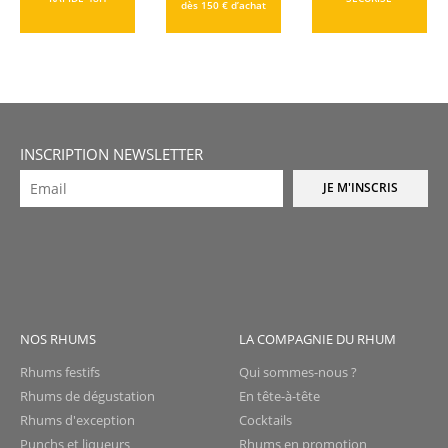
dès 150 € d’achat
INSCRIPTION NEWSLETTER
JE M'INSCRIS
NOS RHUMS
LA COMPAGNIE DU RHUM
Rhums festifs
Qui sommes-nous ?
Rhums de dégustation
En tête-à-tête
Rhums d'exception
Cocktails
Punchs et liqueurs
Rhums en promotion