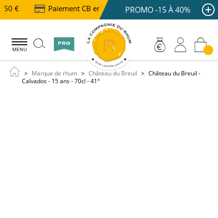
150 €
Paiement CB en 3 ou 4x dès 100 €
Livraiso
PROMO -15 À 40%
MENU
Marque de rhum
Château du Breuil
Château du Breuil -
Calvados - 15 ans - 70cl - 41°