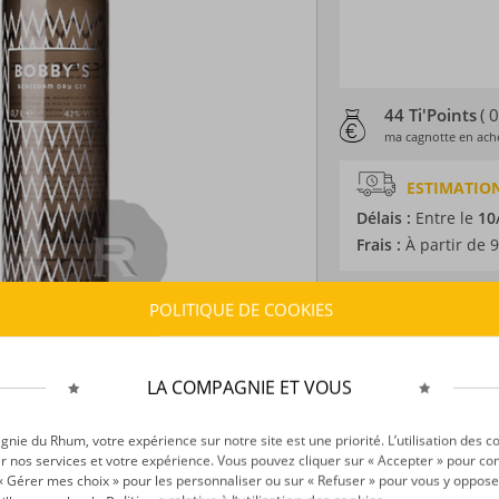
44 Ti'Points
( 
ma cagnotte en ache
ESTIMATION
Délais :
Entre le
10
Frais :
À partir de 9
POLITIQUE DE COOKIES
CARACTÉRISTI
Type d’alcool :
Gin
Provenance :
Pays-
LA COMPAGNIE ET VOUS
Volume :
70CL
Degré :
42°
ie du Rhum, votre expérience sur notre site est une priorité. L’utilisation des c
r nos services et votre expérience. Vous pouvez cliquer sur « Accepter » pour con
r « Gérer mes choix » pour les personnaliser ou sur « Refuser » pour vous y oppose
DÉCOUVERTE