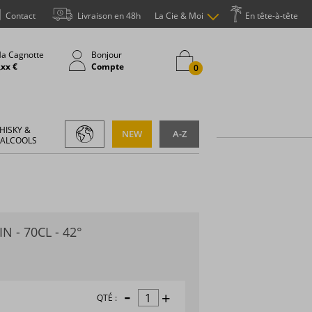
Contact
Livraison en 48h
La Cie & Moi
En tête-à-tête
a Cagnotte
Bonjour
,xx €
Compte
0
HISKY &
NEW
A-Z
 ALCOOLS
N - 70CL - 42°
-
+
QTÉ :