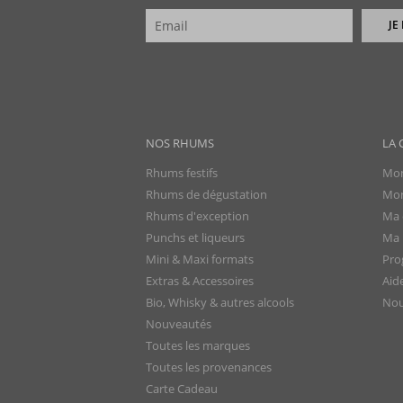
JE
NOS RHUMS
LA 
Rhums festifs
Mon
Rhums de dégustation
Mon
Rhums d'exception
Ma 
Punchs et liqueurs
Ma l
Mini & Maxi formats
Pro
Extras & Accessoires
Aid
Bio, Whisky & autres alcools
Nou
Nouveautés
Toutes les marques
Toutes les provenances
Carte Cadeau