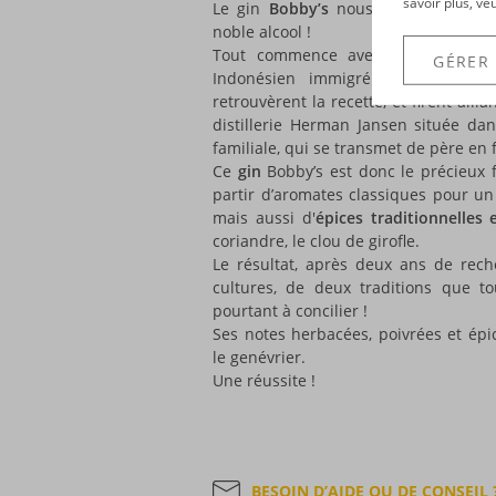
savoir plus, ve
Le gin
Bobby’s
nous fait voyager au
noble alcool !
Tout commence avec une recette or
GÉRER
Indonésien immigré aux Pays-Bas. 
retrouvèrent la recette, et firent alli
distillerie Herman Jansen située dan
familiale, qui se transmet de père en f
Ce
gin
Bobby’s est donc le précieux fr
partir d’aromates classiques pour un 
mais aussi d'
épices traditionnelles
coriandre, le clou de girofle.
Le résultat, après deux ans de rec
cultures, de deux traditions que to
pourtant à concilier !
Ses notes herbacées, poivrées et ép
le genévrier.
Une réussite !
BESOIN D’AIDE OU DE CONSEIL 