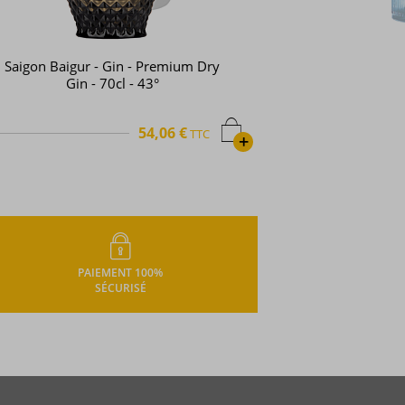
Drumshanbo - Gin - Gunpowder Irish
gin - 70cl - 43°
40,01 €
TTC
+
PAIEMENT 100%
SÉCURISÉ