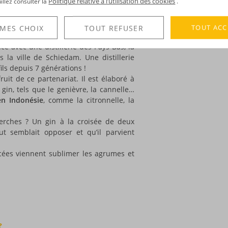
Politique relative à l’utilisation des cookies
uillez consulter la
.
x Pays-Bas, berceau historique de ce
Voir tous les produ
iginale inventée par Bobby Alfons,
TOUT ACC
 MES CHOIX
TOUT REFUSER
Ses petits-fils Sebastian et David
ance avec une distillerie des Pays-Bas, la
s la ville de Schiedam. Une distillerie
ils depuis 7 générations !
uit de ce partenariat. Il est élaboré à
gin, tels que le genièvre, la cannelle…
 en Indonésie
, comme la citronnelle, la
herches ? Un gin à la croisée de deux
ut semblait opposer et qu’il parvient
icées viennent sublimer les agrumes et
?