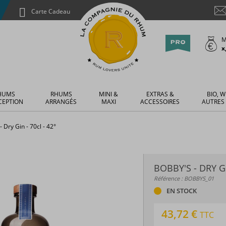
Carte Cadeau
M
x
HUMS
RHUMS
MINI &
EXTRAS &
BIO, W
CEPTION
ARRANGÉS
MAXI
ACCESSOIRES
AUTRES
- Dry Gin - 70cl - 42°
BOBBY'S - DRY GI
Référence : BOBBYS_01
EN STOCK
43,72 €
TTC