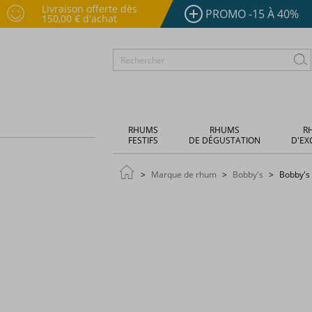
Livraison offerte dès
PROMO -15 À 40%
150,00 € d'achat
RHUMS
RHUMS
R
FESTIFS
DE DÉGUSTATION
D'EX
Marque de rhum
Bobby's
Bobby's 