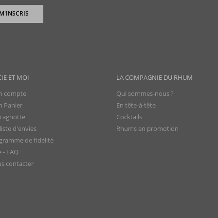
 M'INSCRIS
CIE ET MOI
LA COMPAGNIE DU RHUM
 compte
Qui sommes-nous ?
 Panier
En tête-à-tête
cagnotte
Cocktails
iste d'envies
Rhums en promotion
gramme de fidélité
e - FAQ
s contacter