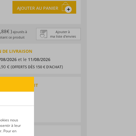
AJOUTER AU PANIER
0,88€ )
ajoutés à
Ajouter à
ma liste d’envies
tant ce produit
 DE LIVRAISON
/08/2026
et le
11/08/2026
,90 € (
)
OFFERTS DÈS 150 € D’ACHAT
QUES DU PRODUIT
Bas
ookies nous
sentir à leur
r. Pour en