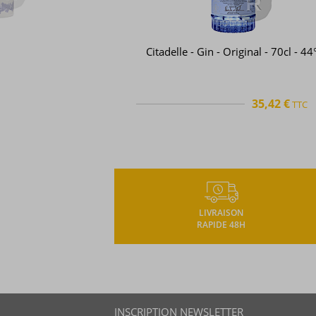
No.3 - Gin - London Dry Gin - 70cl 
46°
42,71 €
TTC
TTC
+
LIVRAISON
RAPIDE 48H
INSCRIPTION NEWSLETTER