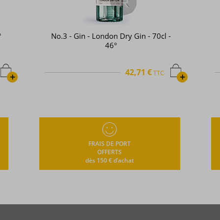
-
Saigon Baigur - Gin - Premium Dry
Gin - 70cl - 43°
54,06 €
TTC
+
+
FRAIS DE PORT
OFFERTS
dès 150 € d’achat