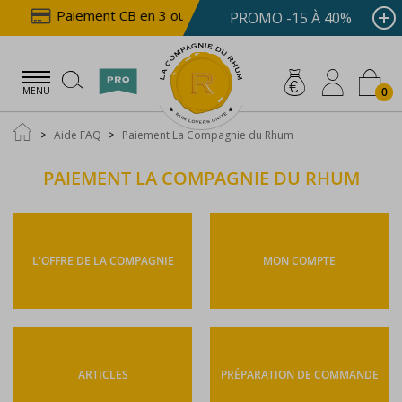
Paiement CB en 3 ou 4x dès 100 €
Livraison off
PROMO -15 À 40%
0
MENU
Aide FAQ
Paiement La Compagnie du Rhum
PAIEMENT LA COMPAGNIE DU RHUM
L'OFFRE DE LA COMPAGNIE
MON COMPTE
ARTICLES
PRÉPARATION DE COMMANDE