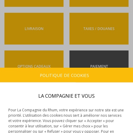
LIVRAISON
TAXES / DOUANES
OPTIONS CADEAUX
PAIEMENT
POLITIQUE DE COOKIES
LA COMPAGNIE ET VOUS
MODES DE PAIEMENT
Pour La Compagnie du Rhum, votre expérience sur notre site est une
Quels sont les moyens de paiement acceptés sur
priorité. L’utilisation des cookies nous sert à améliorer nos services
et votre expérience. Vous pouvez cliquer sur « Accepter » pour
votre site ?
consentir à leur utilisation, sur « Gérer mes choix » pour les
personnaliser ou sur « Refuser » pour vous y opposer. Pour en