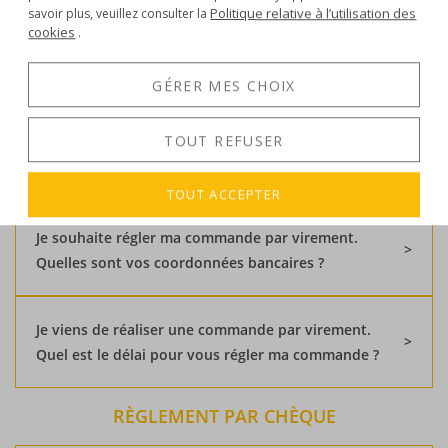
Politique relative à l’utilisation des
savoir plus, veuillez consulter la
SÉCURITÉ PAIEMENT
cookies
.
GÉRER MES CHOIX
Comment m'assurez que le paiement par carte est
sécurisé sur votre site ?
TOUT REFUSER
RÈGLEMENT PAR VIREMENT
TOUT ACCEPTER
Je souhaite régler ma commande par virement.
Quelles sont vos coordonnées bancaires ?
Je viens de réaliser une commande par virement.
Quel est le délai pour vous régler ma commande ?
RÈGLEMENT PAR CHÈQUE