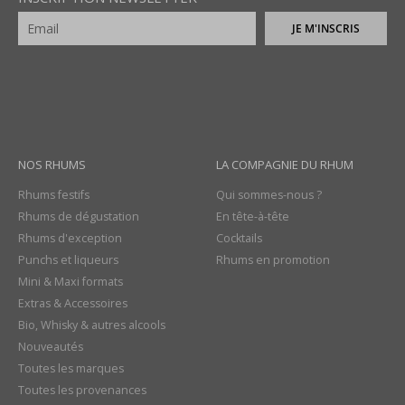
JE M'INSCRIS
NOS RHUMS
LA COMPAGNIE DU RHUM
Rhums festifs
Qui sommes-nous ?
Rhums de dégustation
En tête-à-tête
Rhums d'exception
Cocktails
Punchs et liqueurs
Rhums en promotion
Mini & Maxi formats
Extras & Accessoires
Bio, Whisky & autres alcools
Nouveautés
Toutes les marques
Toutes les provenances