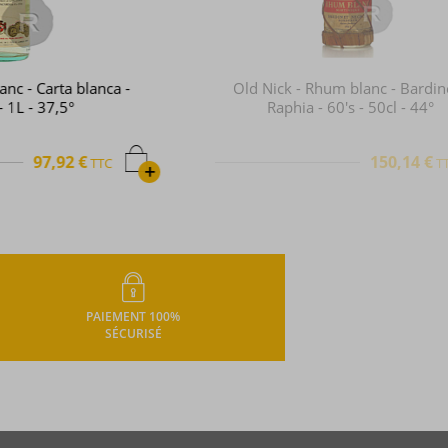
Old Nick - Rhum blanc - Bardinet -
Raphia - 60's - 50cl - 44°
150,14 €
TTC
+
PAIEMENT 100%
SÉCURISÉ