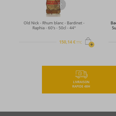
Bacardi - Rhum blanc - Carta Blanca
Superior - Bahamas - 60's - 1L - 40
179,52 €
TTC
TTC
+
LIVRAISON
RAPIDE 48H