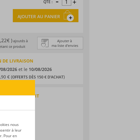
-
+
QTÉ :
AJOUTER AU PANIER
1,22€ )
ajoutés à
Ajouter à
ma liste d’envies
tant ce produit
 DE LIVRAISON
/08/2026
et le
10/08/2026
,90 € (
)
OFFERTS DÈS 150 € D’ACHAT
QUES DU PRODUIT
 traditionnel
 Rico
ne
ookies nous
sentir à leur
r. Pour en