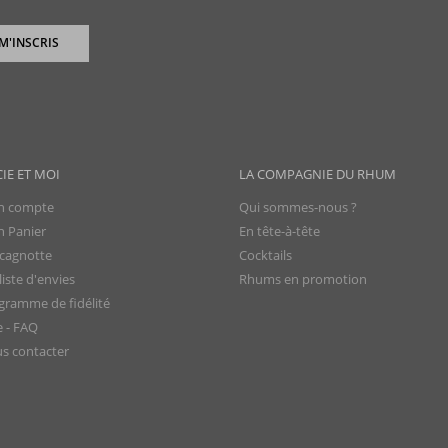
 M'INSCRIS
CIE ET MOI
LA COMPAGNIE DU RHUM
 compte
Qui sommes-nous ?
 Panier
En tête-à-tête
cagnotte
Cocktails
iste d'envies
Rhums en promotion
gramme de fidélité
e - FAQ
s contacter