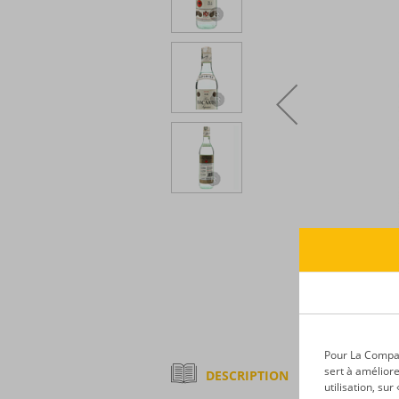
Pour La Compagn
sert à améliore
DESCRIPTION
utilisation, su