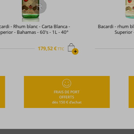
 -
Bacardi - rhum blanc - Carta blanca -
°
Superior - 1L - 37,5°
97,92 €
TTC
+
+
FRAIS DE PORT
OFFERTS
dès 150 € d’achat