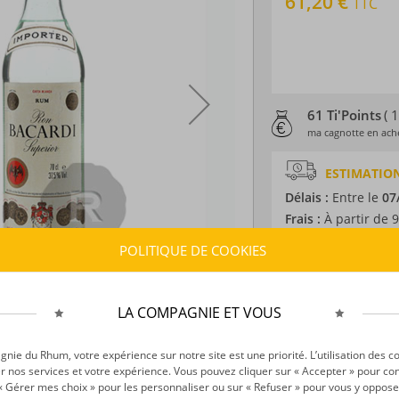
61,20 €
TTC
61 Ti'Points
( 
ma cagnotte en ache
ESTIMATION
Délais :
Entre le
07
Frais :
À partir de 9
POLITIQUE DE COOKIES
CARACTÉRISTI
Type d’alcool :
Rhum
LA COMPAGNIE ET VOUS
Provenance :
Porto
Distillation :
Colon
ie du Rhum, votre expérience sur notre site est une priorité. L’utilisation des c
Volume :
70CL
r nos services et votre expérience. Vous pouvez cliquer sur « Accepter » pour con
Degré :
37.5°
r « Gérer mes choix » pour les personnaliser ou sur « Refuser » pour vous y oppose