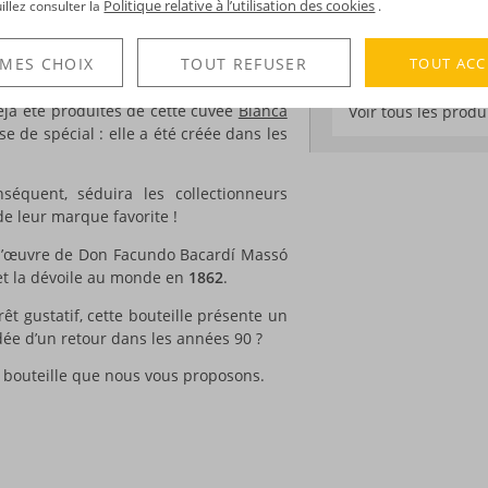
Politique relative à l’utilisation des cookies
Edition :
Années 9
uillez consulter la
.
le plus vendu au monde !
ine des rhums blancs légers et festifs,
TOUT ACC
 MES CHOIX
TOUT REFUSER
ulier le mojito.
DÉCOUVERTE
éjà été produites de cette cuvée
Blanca
Voir tous les produ
se de spécial : elle a été créée dans les
séquent, séduira les collectionneurs
e leur marque favorite !
f-d’œuvre de Don Facundo Bacardí Massó
 et la dévoile au monde en
1862
.
rêt gustatif, cette bouteille présente un
’idée d’un retour dans les années 90 ?
 bouteille que nous vous proposons.