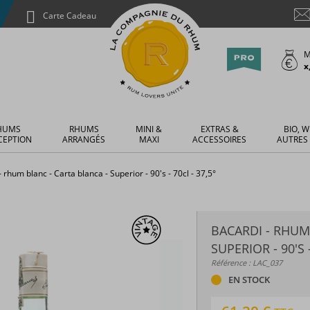
Carte Cadeau
M
x
HUMS
RHUMS
MINI &
EXTRAS &
BIO, W
CEPTION
ARRANGÉS
MAXI
ACCESSOIRES
AUTRES
 rhum blanc - Carta blanca - Superior - 90's - 70cl - 37,5°
BACARDI - RHUM
SUPERIOR - 90'S -
Référence : LAC_037
EN STOCK