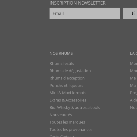
INSCRIPTION NEWSLETTER
JE
NOS RHUMS
LA 
Rhums festifs
Mon
Rhums de dégustation
Mon
Rhums d'exception
Ma 
Punchs et liqueurs
Ma l
Mini & Maxi formats
Pro
Extras & Accessoires
Aid
Bio, Whisky & autres alcools
Nou
Nouveautés
Toutes les marques
Toutes les provenances
Carte Cadeau