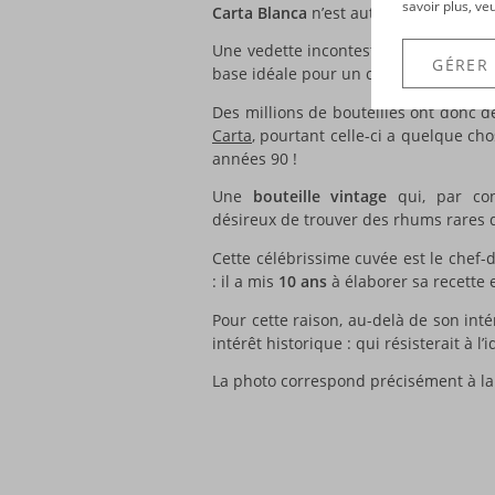
savoir plus, ve
Carta Blanca
n’est autre que le rhum 
Une vedette incontestée dans le doma
GÉRER
base idéale pour un cocktail… en partic
Des millions de bouteilles ont donc d
Carta
, pourtant celle-ci a quelque cho
années 90 !
Une
bouteille vintage
qui, par con
désireux de trouver des rhums rares d
Cette célébrissime cuvée est le che
: il a mis
10 ans
à élaborer sa recette
Pour cette raison, au-delà de son inté
intérêt historique : qui résisterait à l
La photo correspond précisément à la