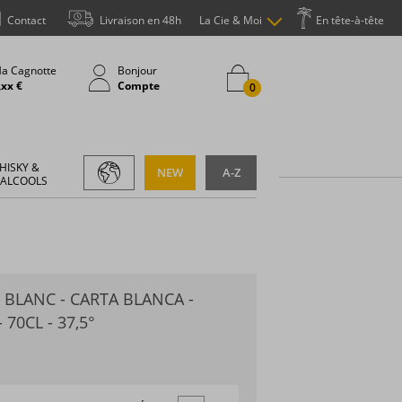
Contact
Livraison en 48h
La Cie & Moi
En tête-à-tête
a Cagnotte
Bonjour
,xx €
Compte
0
HISKY &
NEW
A-Z
 ALCOOLS
 BLANC - CARTA BLANCA -
 70CL - 37,5°