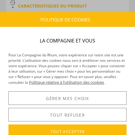
CARACTÉRISTIQUES DU PRODUIT
Type d’alcool :
Vodka
POLITIQUE DE COOKIES
Provenance :
Etats-Unis
Distillation :
Alambic
Volume :
100CL
LA COMPAGNIE ET VOUS
Degré :
40°
Pour La Compagnie du Rhum, votre expérience sur notre site est une
priorité. L’utilisation des cookies nous sert à améliorer nos services et
DÉCOUVERTE
votre expérience. Vous pouvez cliquer sur « Accepter » pour consentir
à leur utilisation, sur « Gérer mes choix » pour les personnaliser ou
Voir tous les produits :
The Bay
sur « Refuser » pour vous y opposer. Pour en savoir plus, veuillez
Politique relative à l’utilisation des cookies
consulter la
.
GÉRER MES CHOIX
DESCRIPTION
Le saviez-vous ? Si l’on assimile le plus souvent la vodka à la
TOUT REFUSER
Russie, il existe également des vodkas… américaines !
Il suffit pour cela de se tourner vers la marque
The Bay
. Son
TOUT ACCEPTER