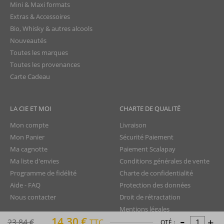
Mini & Maxi formats
Extras & Accessoires
Bio, Whisky & autres alcools
Nouveautés
Toutes les marques
Toutes les provenances
Carte Cadeau
LA CIE ET MOI
CHARTE DE QUALITÉ
Mon compte
Livraison
Mon Panier
Sécurité Paiement
Ma cagnotte
Paiement Scalapay
Ma liste d'envies
Conditions générales de vente
Programme de fidélité
Charte de confidentialité
Aide - FAQ
Protection des données
Nous contacter
Droit de rétractation
Mentions légales
-
14,30 €
+
Plan du site
23,84 €
TTC
QTÉ :
TTC