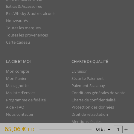
Extras & Accessoires
Bio, Whisky & autres alcools
Nouveautés
Toutes les marques
Toutes les provenances
Carte Cadeau
LA CIE ET MOI
CHARTE DE QUALITÉ
Mon compte
Livraison
Mon Panier
Sécurité Paiement
Ma cagnotte
Paiement Scalapay
Ma liste d'envies
Conditions générales de vente
Programme de fidélité
Charte de confidentialité
Aide - FAQ
Protection des données
Nous contacter
Droit de rétractation
Mentions légales
-
65,06 €
+
Plan du site
TTC
QTÉ :