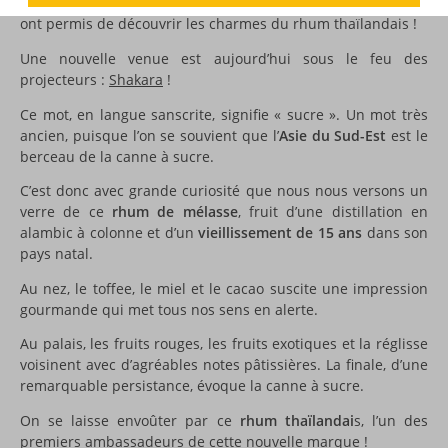
Chalong Bay, Naga, Phraya… autant de marques qui nous
ont permis de découvrir les charmes du rhum thaïlandais !
Une nouvelle venue est aujourd’hui sous le feu des
projecteurs :
Shakara
!
Ce mot, en langue sanscrite, signifie « sucre ». Un mot très
ancien, puisque l’on se souvient que l’
Asie du Sud-Est
est le
berceau de la canne à sucre.
C’est donc avec grande curiosité que nous nous versons un
verre de ce
rhum de mélasse
, fruit d’une distillation en
alambic à colonne et d’un
vieillissement de 15 ans
dans son
pays natal.
Au nez, le toffee, le miel et le cacao suscite une impression
gourmande qui met tous nos sens en alerte.
Au palais, les fruits rouges, les fruits exotiques et la réglisse
voisinent avec d’agréables notes pâtissières. La finale, d’une
remarquable persistance, évoque la canne à sucre.
On se laisse envoûter par ce
rhum thaïlandai
s, l’un des
premiers ambassadeurs de cette nouvelle marque !