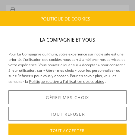
CARACTÉRISTIQUES DU PRODUIT
POLITIQUE DE COOKIES
Type d’alcool :
Rhum traditionnel
Provenance :
Thaïlande
Distillation :
Colonne
LA COMPAGNIE ET VOUS
Environnement de vieillissement :
Tropical
Volume :
70CL
Pour La Compagnie du Rhum, votre expérience sur notre site est une
Degré :
46.2°
priorité. L’utilisation des cookies nous sert à améliorer nos services et
Médailles :
Bronze 2026 au Rhum Fest Awards
votre expérience. Vous pouvez cliquer sur « Accepter » pour consentir
à leur utilisation, sur « Gérer mes choix » pour les personnaliser ou
sur « Refuser » pour vous y opposer. Pour en savoir plus, veuillez
Politique relative à l’utilisation des cookies
consulter la
.
DÉCOUVERTE
Voir tous les produits :
Shakara
GÉRER MES CHOIX
TOUT REFUSER
DESCRIPTION
TOUT ACCEPTER