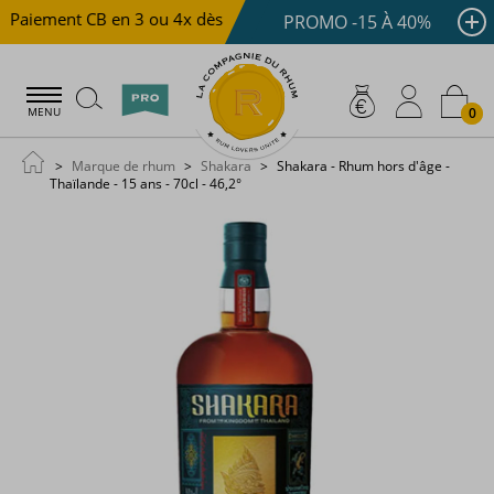
Paiement CB en 3 ou 4x dès 100 €
Livraison offerte dès
PROMO -15 À 40%
0
MENU
Marque de rhum
Shakara
Shakara - Rhum hors d'âge -
Thaïlande - 15 ans - 70cl - 46,2°