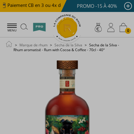
Paiement CB en 3 ou 4x dès 100 €
Livraison offerte d
PROMO -15 À 40%
0
MENU
Marque de rhum
Secha de la Silva
Secha de la Silva -
Rhum aromatisé - Rum with Cocoa & Coffee - 70cl - 40°