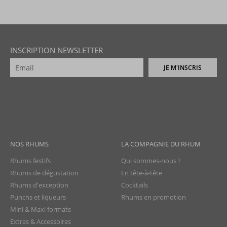
INSCRIPTION NEWSLETTER
JE M'INSCRIS
NOS RHUMS
LA COMPAGNIE DU RHUM
Rhums festifs
Qui sommes-nous ?
Rhums de dégustation
En tête-à-tête
Rhums d'exception
Cocktails
Punchs et liqueurs
Rhums en promotion
Mini & Maxi formats
Extras & Accessoires