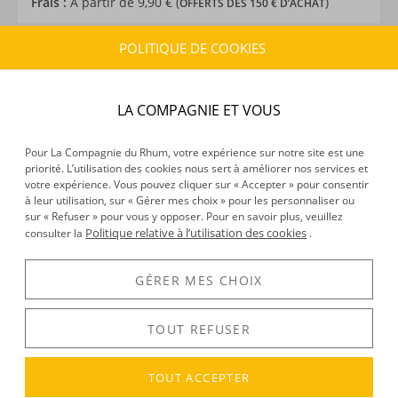
Frais :
À partir de 9,90 € (
)
OFFERTS DÈS 150 € D’ACHAT
POLITIQUE DE COOKIES
CARACTÉRISTIQUES DU PRODUIT
Type d’alcool :
Boisson spiritueuse
LA COMPAGNIE ET VOUS
Provenance :
Guatemala
Environnement de vieillissement :
Tropical
Pour La Compagnie du Rhum, votre expérience sur notre site est une
Volume :
70CL
priorité. L’utilisation des cookies nous sert à améliorer nos services et
Degré :
40°
votre expérience. Vous pouvez cliquer sur « Accepter » pour consentir
à leur utilisation, sur « Gérer mes choix » pour les personnaliser ou
sur « Refuser » pour vous y opposer. Pour en savoir plus, veuillez
Politique relative à l’utilisation des cookies
consulter la
.
DÉCOUVERTE
Voir tous les produits :
Secha de la Silva
GÉRER MES CHOIX
TOUT REFUSER
DESCRIPTION
TOUT ACCEPTER
Secha de la Silva : une délicieuse boisson spiritueuse