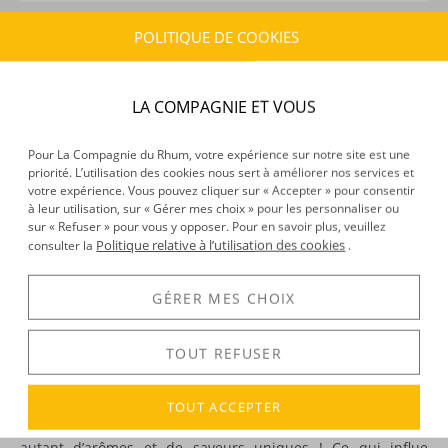
POLITIQUE DE COOKIES
CARACTÉRISTIQUES DU PRODUIT
Type d’alcool :
Rhum agricole
Provenance :
Marie-Galante
LA COMPAGNIE ET VOUS
Distillation :
Inconnu
Volume :
70CL
Pour La Compagnie du Rhum, votre expérience sur notre site est une
priorité. L’utilisation des cookies nous sert à améliorer nos services et
Degré :
51°
votre expérience. Vous pouvez cliquer sur « Accepter » pour consentir
à leur utilisation, sur « Gérer mes choix » pour les personnaliser ou
sur « Refuser » pour vous y opposer. Pour en savoir plus, veuillez
Politique relative à l’utilisation des cookies
consulter la
.
DÉCOUVERTE
Voir tous les produits :
Père Labat
GÉRER MES CHOIX
TOUT REFUSER
DESCRIPTION
Avec la canne à sucre, on en voit de toutes les couleurs !
TOUT ACCEPTER
Canne noire, canne bleue, canne rouge… autant de variétés,
autant d’arômes et de saveurs uniques ! Ce qui influe