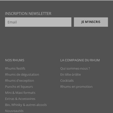
INSCRIPTION NEWSLETTER
JE M'INSCRIS
NOS RHUMS
LA COMPAGNIE DU RHUM
Rhums festifs
Qui sommes-nous ?
Rhums de dégustation
En tête-à-tête
Rhums d'exception
Cocktails
Punchs et liqueurs
Rhums en promotion
Mini & Maxi formats
Extras & Accessoires
Bio, Whisky & autres alcools
Nouveautés