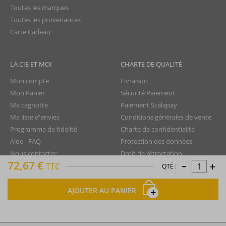
Toutes les marques
Toutes les provenances
Carte Cadeau
LA CIE ET MOI
CHARTE DE QUALITÉ
Mon compte
Livraison
Mon Panier
Sécurité Paiement
Ma cagnotte
Paiement Scalapay
Ma liste d'envies
Conditions générales de vente
Programme de fidélité
Charte de confidentialité
Aide - FAQ
Protection des données
Nous contacter
Droit de rétractation
-
72,67 €
+
TTC
Mentions légales
QTÉ :
Plan du site
AJOUTER AU PANIER