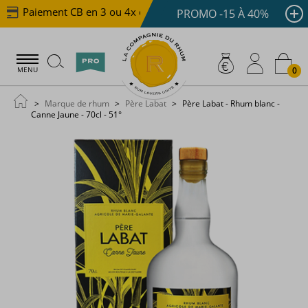
Paiement CB en 3 ou 4x dès 100 €
Livraison offerte 
PROMO -15 À 40%
0
MENU
Marque de rhum
Père Labat
Père Labat - Rhum blanc -
Canne Jaune - 70cl - 51°