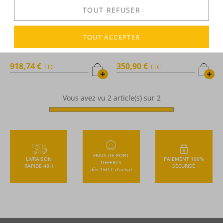
TOUT REFUSER
Dictador -
Rhum hors d'âge -
Domaine de Courcelles -
TOUT ACCEPTER
Best of 1972 - Extremo - 70cl -
Rhum hors d'âge - Millésime
44°
1972 - 70cl - 42°
918,74 €
350,90 €
TTC
TTC
+
+
Vous avez vu
2
article(s) sur 2
FRAIS DE PORT
LIVRAISON
PAIEMENT 100%
OFFERTS
RAPIDE 48H
SÉCURISÉ
dès 150 € d’achat