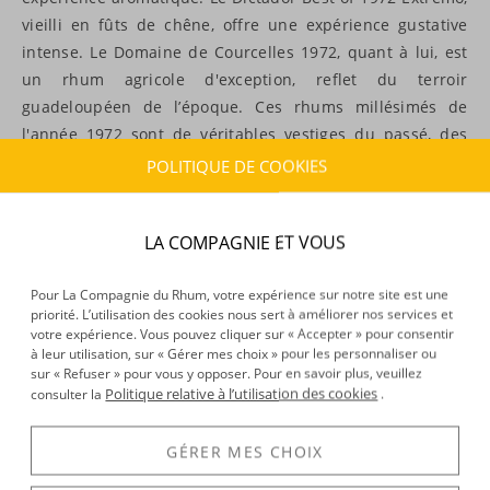
vieilli en fûts de chêne, offre une expérience gustative
intense. Le Domaine de Courcelles 1972, quant à lui, est
un rhum agricole d'exception, reflet du terroir
guadeloupéen de l’époque. Ces rhums millésimés de
l'année 1972 sont de véritables vestiges du passé, des
morceaux d'histoire embouteillés. Chaque gorgée est un
POLITIQUE DE COOKIES
voyage dans le temps, une opportunité de savourer
l'essence même d'une année mémorable.
LA COMPAGNIE ET VOUS
GRILLE
LISTE
FILTRER
TRIER
Pour La Compagnie du Rhum, votre expérience sur notre site est une
priorité. L’utilisation des cookies nous sert à améliorer nos services et
votre expérience. Vous pouvez cliquer sur « Accepter » pour consentir
à leur utilisation, sur « Gérer mes choix » pour les personnaliser ou
sur « Refuser » pour vous y opposer. Pour en savoir plus, veuillez
Politique relative à l’utilisation des cookies
consulter la
.
GÉRER MES CHOIX