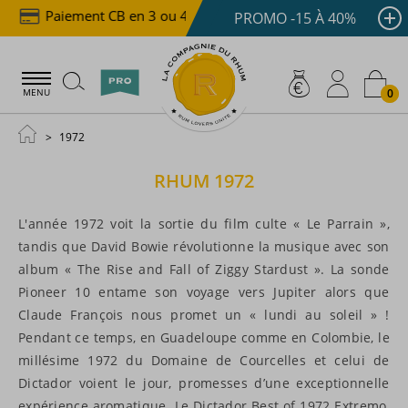
Paiement CB en 3 ou 4x dès 100 €
Livraison offer
PROMO -15 À 40%
0
MENU
1972
RHUM
1972
L'année 1972 voit la sortie du film culte « Le Parrain »,
tandis que David Bowie révolutionne la musique avec son
album « The Rise and Fall of Ziggy Stardust ». La sonde
Pioneer 10 entame son voyage vers Jupiter alors que
Claude François nous promet un « lundi au soleil » !
Pendant ce temps, en Guadeloupe comme en Colombie, le
millésime 1972 du Domaine de Courcelles et celui de
Dictador voient le jour, promesses d’une exceptionnelle
expérience aromatique. Le Dictador Best of 1972 Extremo,