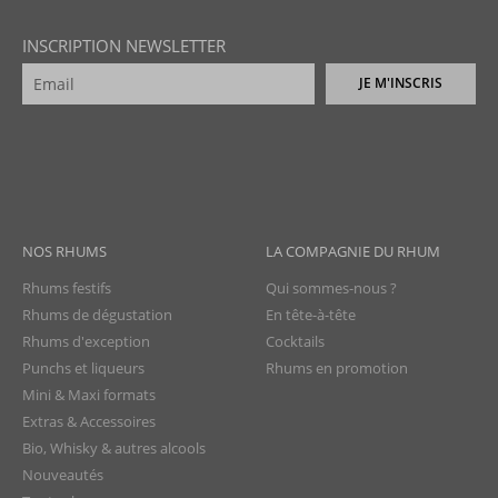
INSCRIPTION NEWSLETTER
JE M'INSCRIS
NOS RHUMS
LA COMPAGNIE DU RHUM
Rhums festifs
Qui sommes-nous ?
Rhums de dégustation
En tête-à-tête
Rhums d'exception
Cocktails
Punchs et liqueurs
Rhums en promotion
Mini & Maxi formats
Extras & Accessoires
Bio, Whisky & autres alcools
Nouveautés