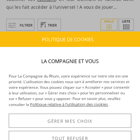
qui les fait accéder à l’universel ! A vous de jouer…
GRILLE
LISTE
FILTRER
TRIER
POLITIQUE DE COOKIES
LA COMPAGNIE ET VOUS
Pour La Compagnie du Rhum, votre expérience sur notre site est une
priorité. L’utilisation des cookies nous sert à améliorer nos services et
votre expérience. Vous pouvez cliquer sur « Accepter » pour consentir
à leur utilisation, sur « Gérer mes choix » pour les personnaliser ou
sur « Refuser » pour vous y opposer. Pour en savoir plus, veuillez
Shanky's Whip -
Liqueur -
Shanky's Whip -
Liqueur -
Politique relative à l’utilisation des cookies
consulter la
.
Black liqueur and Whiskey
Black liqueur and Whiskey
blend - 70cl - 33°
blend - Coffret 4 verres shot -
70cl - 35°
GÉRER MES CHOIX
31,63 €
39,67 €
TTC
TTC
+
+
TOUT REFUSER