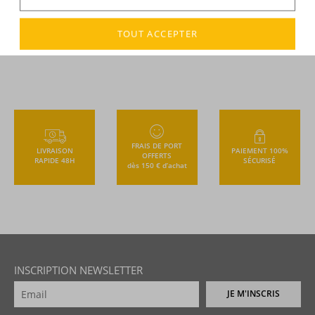
Vous avez vu
2
article(s) sur 2
TOUT ACCEPTER
FRAIS DE PORT
LIVRAISON
PAIEMENT 100%
OFFERTS
RAPIDE 48H
SÉCURISÉ
dès 150 € d’achat
INSCRIPTION NEWSLETTER
JE M'INSCRIS