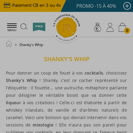
Paiement CB en 3 ou 4x dès 100 €
Livraison offert
PROMO -15 À 40%
0
MENU
Shanky's Whip
SHANKY'S WHIP
Pour donner un coup de fouet à vos
cocktails
, choisissez
Shanky’s Whip
! Shanky, c’est ce cocher représenté sur
l’étiquette : il fouette... une autruche, métaphore parlante
pour désigner le véritable boost que va donner cette
liqueur
à vos créations ! Celle-ci est élaborée à partir de
whiskey irlandais, de vanille et d'arômes naturels de
caramel. Voici une boisson qui devrait intervenir dans vos
sessions de
mixologie
! Elle n’aura pas son pareil pour
sublimer vos
cocktails
, en leur donnant ce fameux twist