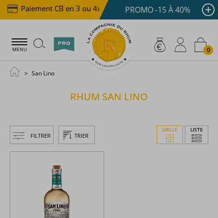
Paiement CB en 3 ou 4x dès 100 €
Livraison offert
PROMO -15 À 40%
0
MENU
San Lino
RHUM
SAN LINO
GRILLE
LISTE
FILTRER
TRIER