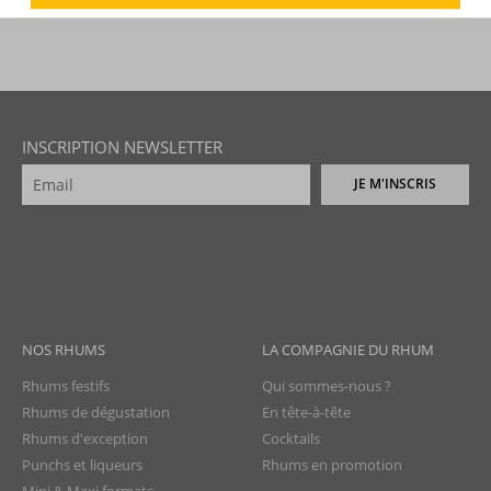
INSCRIPTION NEWSLETTER
JE M'INSCRIS
NOS RHUMS
LA COMPAGNIE DU RHUM
Rhums festifs
Qui sommes-nous ?
Rhums de dégustation
En tête-à-tête
Rhums d'exception
Cocktails
Punchs et liqueurs
Rhums en promotion