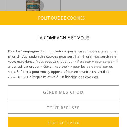
POLITIQUE DE COOKIES
San Lino -
Rhum blanc - Ron
de Cuba - Blanca - 70cl - 40°
LA COMPAGNIE ET VOUS
25,75 €
TTC
+
Pour La Compagnie du Rhum, votre expérience sur notre site est une
priorité. L’utilisation des cookies nous sert à améliorer nos services et
votre expérience. Vous pouvez cliquer sur « Accepter » pour consentir
Vous avez vu
1
article(s) sur 1
à leur utilisation, sur « Gérer mes choix » pour les personnaliser ou
sur « Refuser » pour vous y opposer. Pour en savoir plus, veuillez
Politique relative à l’utilisation des cookies
consulter la
.
GÉRER MES CHOIX
TOUT REFUSER
FRAIS DE PORT
LIVRAISON
PAIEMENT 100%
OFFERTS
RAPIDE 48H
SÉCURISÉ
TOUT ACCEPTER
dès 150 € d’achat