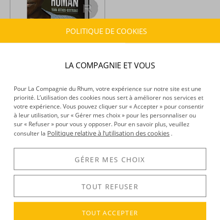
POLITIQUE DE COOKIES
Livre -
Human - Yann Arthus
Bertrand - 224 pages
LA COMPAGNIE ET VOUS
21,98 €
TTC
+
Pour La Compagnie du Rhum, votre expérience sur notre site est une
priorité. L’utilisation des cookies nous sert à améliorer nos services et
votre expérience. Vous pouvez cliquer sur « Accepter » pour consentir
Vous avez vu
1
article(s) sur 1
à leur utilisation, sur « Gérer mes choix » pour les personnaliser ou
sur « Refuser » pour vous y opposer. Pour en savoir plus, veuillez
Politique relative à l’utilisation des cookies
consulter la
.
GÉRER MES CHOIX
TOUT REFUSER
FRAIS DE PORT
LIVRAISON
PAIEMENT 100%
OFFERTS
RAPIDE 48H
SÉCURISÉ
TOUT ACCEPTER
dès 150 € d’achat