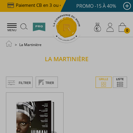
Paiement CB en 3 ou 4x dès 100 €
Livraison offe
PROMO -15 À 40%
0
MENU
La Martinière
LA MARTINIÈRE
GRILLE
LISTE
FILTRER
TRIER