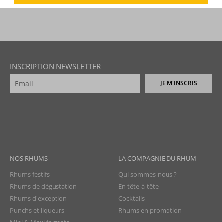
INSCRIPTION NEWSLETTER
JE M'INSCRIS
NOS RHUMS
LA COMPAGNIE DU RHUM
Rhums festifs
Qui sommes-nous ?
Rhums de dégustation
En tête-à-tête
Rhums d'exception
Cocktails
Punchs et liqueurs
Rhums en promotion