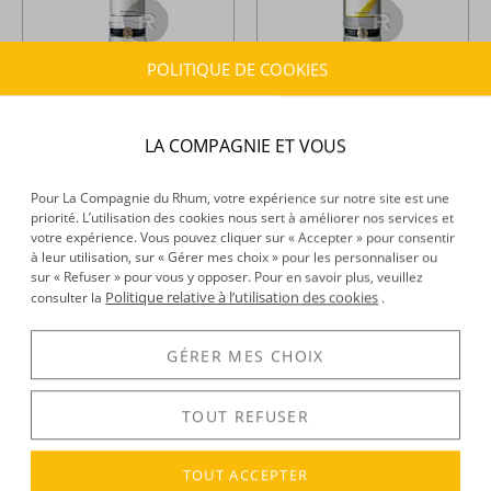
POLITIQUE DE COOKIES
Ketel One -
Vodka - 70cl - 40°
Ketel One -
Vodka - Citroen -
70cl - 40°
LA COMPAGNIE ET VOUS
30,26 €
33,36 €
TTC
TTC
+
+
Pour La Compagnie du Rhum, votre expérience sur notre site est une
priorité. L’utilisation des cookies nous sert à améliorer nos services et
votre expérience. Vous pouvez cliquer sur « Accepter » pour consentir
Vous avez vu
2
article(s) sur 2
à leur utilisation, sur « Gérer mes choix » pour les personnaliser ou
sur « Refuser » pour vous y opposer. Pour en savoir plus, veuillez
Politique relative à l’utilisation des cookies
consulter la
.
GÉRER MES CHOIX
TOUT REFUSER
FRAIS DE PORT
LIVRAISON
PAIEMENT 100%
OFFERTS
RAPIDE 48H
SÉCURISÉ
TOUT ACCEPTER
dès 150 € d’achat