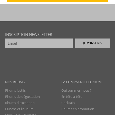
INSCRIPTION NEWSLETTER
JE M'INSCRIS
NOS RHUMS
LA COMPAGNIE DU RHUM
Rhums festifs
Qui sommes-nous ?
Rhums de dégustation
En tête-à-tête
Rhums d'exception
Cocktails
Punchs et liqueurs
Rhums en promotion