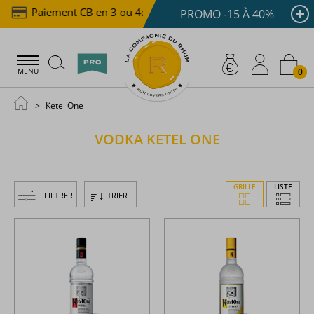
Paiement CB en 3 ou 4x dès 100 €
Livraison offert
PROMO -15 À 40%
0
MENU
Ketel One
VODKA
KETEL ONE
GRILLE
LISTE
FILTRER
TRIER