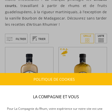
courts
, travaillant à partir de rhums et de fruits
guadeloupéens, à la rigueur martiniquais, à l’exception de
la vanille Bourbon de Madagascar. Découvrez sans tarder
les recettes d’Artisan Rhumier !
GRILLE
LISTE
FILTRER
TRIER
POLITIQUE DE COOKIES
LA COMPAGNIE ET VOUS
Artisan Rhumier -
Crème de
Artisan Rhumier -
Punch -
rhum vieux - 70cl - 18°
Passion - 70cl - 18°
Pour La Compagnie du Rhum, votre expérience sur notre site est une