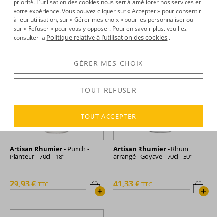
priorité. L’utilisation des cookies nous sert à améliorer nos services et
votre expérience. Vous pouvez cliquer sur « Accepter » pour consentir
31,91 €
29,93 €
TTC
TTC
à leur utilisation, sur « Gérer mes choix » pour les personnaliser ou
+
+
sur « Refuser » pour vous y opposer. Pour en savoir plus, veuillez
Politique relative à l’utilisation des cookies
consulter la
.
GÉRER MES CHOIX
TOUT REFUSER
TOUT ACCEPTER
Artisan Rhumier -
Punch -
Artisan Rhumier -
Rhum
Planteur - 70cl - 18°
arrangé - Goyave - 70cl - 30°
29,93 €
41,33 €
TTC
TTC
+
+