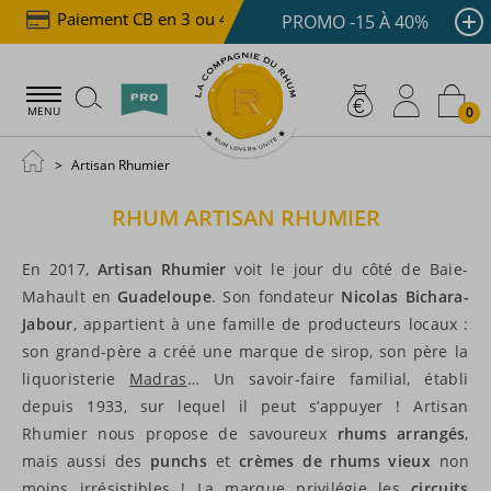
Paiement CB en 3 ou 4x dès 100 €
Livraison offer
PROMO -15 À 40%
0
MENU
Artisan Rhumier
RHUM
ARTISAN RHUMIER
En 2017,
Artisan Rhumier
voit le jour du côté de Baie-
Mahault en
Guadeloupe
. Son fondateur
Nicolas Bichara-
Jabour
, appartient à une famille de producteurs locaux :
son grand-père a créé une marque de sirop, son père la
liquoristerie
Madras
… Un savoir-faire familial, établi
depuis 1933, sur lequel il peut s’appuyer ! Artisan
Rhumier nous propose de savoureux
rhums arrangés
,
mais aussi des
punchs
et
crèmes de rhums vieux
non
moins irrésistibles ! La marque privilégie les
circuits