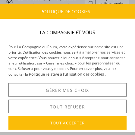
ma liste d’envies
ma cagnotte en achetant ce produit
POLITIQUE DE COOKIES
ESTIMATION DE LIVRAISON
Délais :
Entre le
10/08/2026
et le
11/08/2026
LA COMPAGNIE ET VOUS
Frais :
À partir de 9,90 € (
)
OFFERTS DÈS 150 € D’ACHAT
Pour La Compagnie du Rhum, votre expérience sur notre site est une
priorité. L’utilisation des cookies nous sert à améliorer nos services et
CARACTÉRISTIQUES DU PRODUIT
votre expérience. Vous pouvez cliquer sur « Accepter » pour consentir
à leur utilisation, sur « Gérer mes choix » pour les personnaliser ou
Type d’alcool :
Rhum agricole
sur « Refuser » pour vous y opposer. Pour en savoir plus, veuillez
Provenance :
Guadeloupe
Politique relative à l’utilisation des cookies
consulter la
.
Volume :
70CL
Degré :
18°
GÉRER MES CHOIX
TOUT REFUSER
DÉCOUVERTE
Voir tous les produits :
Madras
TOUT ACCEPTER