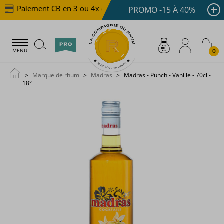
Paiement CB en 3 ou 4x dès 100 €
Livraison offerte 
PROMO -15 À 40%
0
MENU
Marque de rhum
Madras
Madras - Punch - Vanille - 70cl -
18°