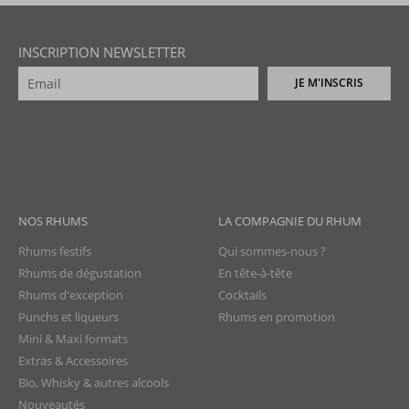
INSCRIPTION NEWSLETTER
JE M'INSCRIS
NOS RHUMS
LA COMPAGNIE DU RHUM
Rhums festifs
Qui sommes-nous ?
Rhums de dégustation
En tête-à-tête
Rhums d'exception
Cocktails
Punchs et liqueurs
Rhums en promotion
Mini & Maxi formats
Extras & Accessoires
Bio, Whisky & autres alcools
Nouveautés