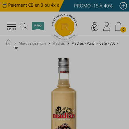
Paiement CB en 3 ou 4x dès 100 €
Livraison offerte 
PROMO -15 À 40%
0
MENU
Marque de rhum
Madras
Madras - Punch - Café - 70cl -
18°