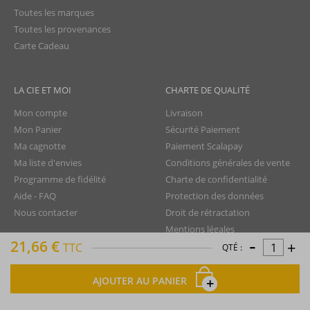
Toutes les marques
Toutes les provenances
Carte Cadeau
LA CIE ET MOI
CHARTE DE QUALITÉ
Mon compte
Livraison
Mon Panier
Sécurité Paiement
Ma cagnotte
Paiement Scalapay
Ma liste d'envies
Conditions générales de vente
Programme de fidélité
Charte de confidentialité
Aide - FAQ
Protection des données
Nous contacter
Droit de rétractation
Mentions légales
-
21,66 €
+
Plan du site
TTC
QTÉ :
AJOUTER AU PANIER