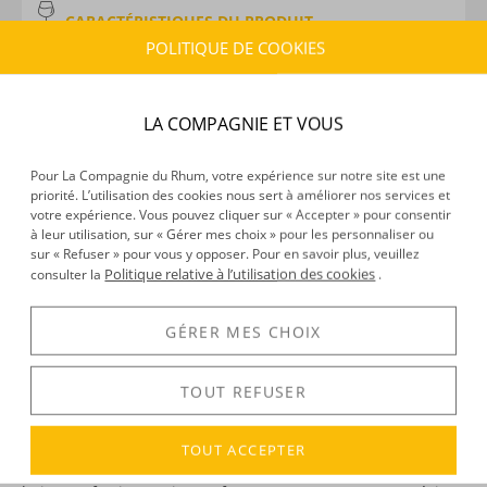
CARACTÉRISTIQUES DU PRODUIT
POLITIQUE DE COOKIES
Type d’alcool :
Rhum agricole
Provenance :
Guadeloupe
Volume :
70CL
LA COMPAGNIE ET VOUS
Degré :
18°
Pour La Compagnie du Rhum, votre expérience sur notre site est une
priorité. L’utilisation des cookies nous sert à améliorer nos services et
DÉCOUVERTE
votre expérience. Vous pouvez cliquer sur « Accepter » pour consentir
à leur utilisation, sur « Gérer mes choix » pour les personnaliser ou
Voir tous les produits :
Madras
sur « Refuser » pour vous y opposer. Pour en savoir plus, veuillez
Politique relative à l’utilisation des cookies
consulter la
.
GÉRER MES CHOIX
DESCRIPTION
Ananas, Cerise Pays,
Citron vert
… les punchs Madras prêts à
TOUT REFUSER
l’emploi sont sur toutes les tables !
Cette célèbre liquoristerie guadeloupéenne s’est en effet
TOUT ACCEPTER
spécialisée dans les punchs prêts à boire, d’agréables