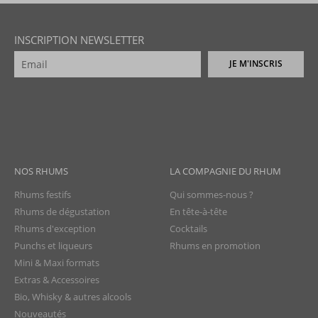
INSCRIPTION NEWSLETTER
JE M'INSCRIS
NOS RHUMS
LA COMPAGNIE DU RHUM
Rhums festifs
Qui sommes-nous ?
Rhums de dégustation
En tête-à-tête
Rhums d'exception
Cocktails
Punchs et liqueurs
Rhums en promotion
Mini & Maxi formats
Extras & Accessoires
Bio, Whisky & autres alcools
Nouveautés