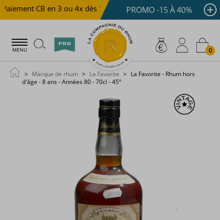
Paiement CB en 3 ou 4x dès 100 €
Livraison offerte dès 
PROMO -15 À 40%
0
MENU
Marque de rhum
La Favorite
La Favorite - Rhum hors
d'âge - 8 ans - Années 80 - 70cl - 45°