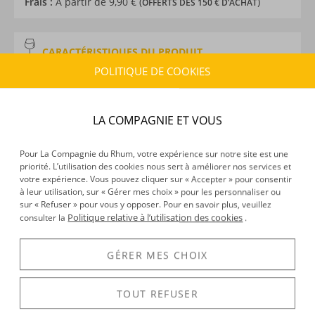
Frais :
À partir de 9,90 € (
)
OFFERTS DÈS 150 € D’ACHAT
CARACTÉRISTIQUES DU PRODUIT
POLITIQUE DE COOKIES
Type d’alcool :
Rhum agricole
Provenance :
Martinique
Distillation :
Colonne
LA COMPAGNIE ET VOUS
Environnement de vieillissement :
Tropical
Volume :
70CL
Pour La Compagnie du Rhum, votre expérience sur notre site est une
Degré :
45°
priorité. L’utilisation des cookies nous sert à améliorer nos services et
Médailles :
Prix d’Excellence 2023 attribué à la
votre expérience. Vous pouvez cliquer sur « Accepter » pour consentir
distillerie au Concours Général Agricole de Paris, Or
à leur utilisation, sur « Gérer mes choix » pour les personnaliser ou
sur « Refuser » pour vous y opposer. Pour en savoir plus, veuillez
1978 et Or 1984 du Concours Général Agricole de Paris
Politique relative à l’utilisation des cookies
consulter la
.
GÉRER MES CHOIX
DÉCOUVERTE
Voir tous les produits :
La Favorite
TOUT REFUSER