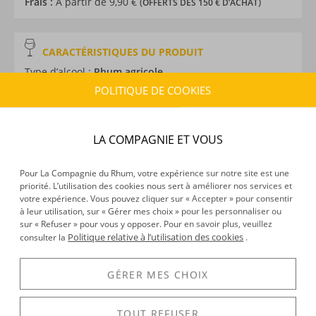
Frais :
À partir de 9,90 € (
)
OFFERTS DÈS 150 € D’ACHAT
CARACTÉRISTIQUES DU PRODUIT
Type d’alcool :
Rhum agricole
Provenance :
Martinique
POLITIQUE DE COOKIES
Label :
AOC
Distillation :
Colonne
LA COMPAGNIE ET VOUS
Environnement de vieillissement :
Tropical
Millésime :
2014
Volume :
50CL
Pour La Compagnie du Rhum, votre expérience sur notre site est une
priorité. L’utilisation des cookies nous sert à améliorer nos services et
Degré :
46°
votre expérience. Vous pouvez cliquer sur « Accepter » pour consentir
Médailles :
Or dans la cat. Rhum single cask / millésimé
à leur utilisation, sur « Gérer mes choix » pour les personnaliser ou
Brut de fût et Argent 2026 au Rhum Fest Awards,
sur « Refuser » pour vous y opposer. Pour en savoir plus, veuillez
Politique relative à l’utilisation des cookies
consulter la
.
Argent 2024 au Spirits Selection, Or 2024 Concours
Général Agricole de Paris, Or 2021 et 2022 Spirits
GÉRER MES CHOIX
Selection by Concours Mondial de Bruxelles
Edition :
limitée et numérotée
TOUT REFUSER