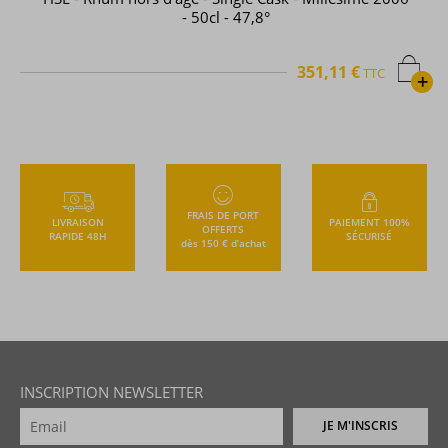
- 50cl - 47,8°
351,11 €
TTC
+
FRAIS DE PORT
LIVRAISON
PAIEMENT 100%
OFFERTS
RAPIDE 48H
SÉCURISÉ
dès 150 € d’achat
INSCRIPTION NEWSLETTER
JE M'INSCRIS