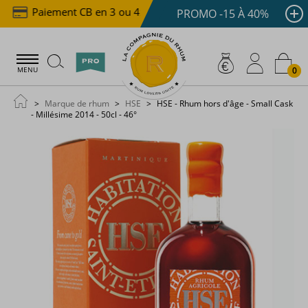
Paiement CB en 3 ou 4x dès 100 €
Livraison offert
PROMO -15 À 40%
0
MENU
Marque de rhum
HSE
HSE - Rhum hors d'âge - Small Cask
- Millésime 2014 - 50cl - 46°