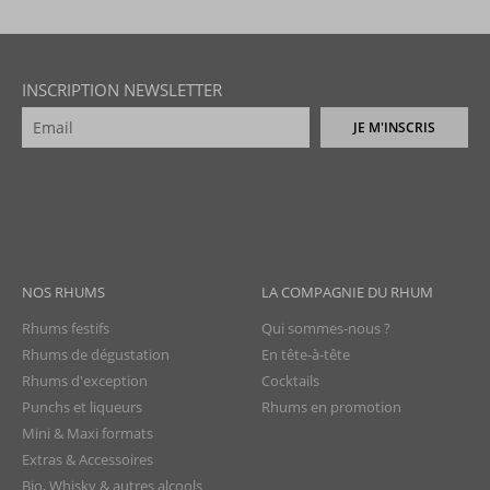
INSCRIPTION NEWSLETTER
JE M'INSCRIS
NOS RHUMS
LA COMPAGNIE DU RHUM
Rhums festifs
Qui sommes-nous ?
Rhums de dégustation
En tête-à-tête
Rhums d'exception
Cocktails
Punchs et liqueurs
Rhums en promotion
Mini & Maxi formats
Extras & Accessoires
Bio, Whisky & autres alcools