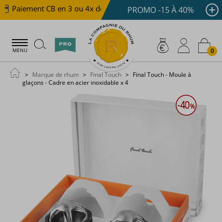
Paiement CB en 3 ou 4x dès 100 €
Livraison offerte d
PROMO -15 À 40%
0
MENU
Marque de rhum
Final Touch
Final Touch - Moule à
glaçons - Cadre en acier inoxidable x 4