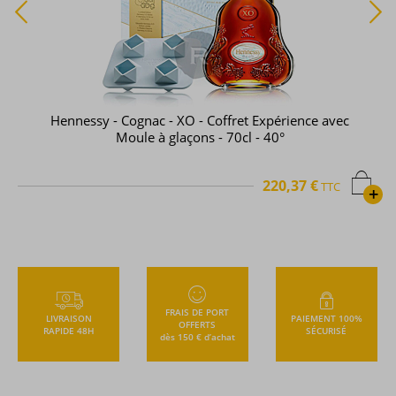
Hennessy - Cognac - XO - Coffret Expérience avec
Moule à glaçons - 70cl - 40°
220,37 €
TTC
+
FRAIS DE PORT
LIVRAISON
PAIEMENT 100%
OFFERTS
RAPIDE 48H
SÉCURISÉ
dès 150 € d’achat