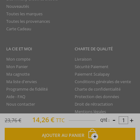
Nouveautés
Toutes les marques
Toutes les provenances
Carte Cadeau
LA CIE ET MOI
CHARTE DE QUALITÉ
Mon compte
Livraison
Mon Panier
Sécurité Paiement
Ma cagnotte
Paiement Scalapay
Ma liste d'envies
Conditions générales de vente
Programme de fidélité
Charte de confidentialité
Aide - FAQ
Protection des données
Nous contacter
Droit de rétractation
Mentions légales
-
14,26 €
+
Plan du site
23,76 €
TTC
QTÉ :
TTC
AJOUTER AU PANIER