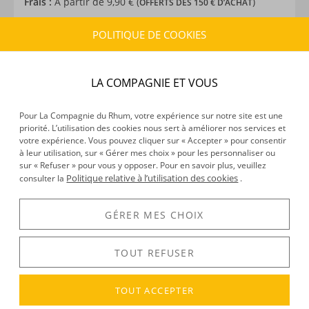
Frais :
À partir de 9,90 € (
)
OFFERTS DÈS 150 € D’ACHAT
POLITIQUE DE COOKIES
CARACTÉRISTIQUES DU PRODUIT
Provenance :
Angleterre
LA COMPAGNIE ET VOUS
Pour La Compagnie du Rhum, votre expérience sur notre site est une
DÉCOUVERTE
priorité. L’utilisation des cookies nous sert à améliorer nos services et
votre expérience. Vous pouvez cliquer sur « Accepter » pour consentir
Voir tous les produits :
Final Touch
à leur utilisation, sur « Gérer mes choix » pour les personnaliser ou
sur « Refuser » pour vous y opposer. Pour en savoir plus, veuillez
Politique relative à l’utilisation des cookies
consulter la
.
DESCRIPTION
GÉRER MES CHOIX
Entre autres
accessoires à cocktail
, Final Touch nous
propose de beaux moules à glaçon qui n’ont pas leur pareil
TOUT REFUSER
pour apporter une touche d’originalité à vos cocktails.
Ainsi par exemple, ces moules à glaçon en silicone, qui vous
permettront d’obtenir des glaçons sphériques, en forme de
TOUT ACCEPTER
boules de glace.