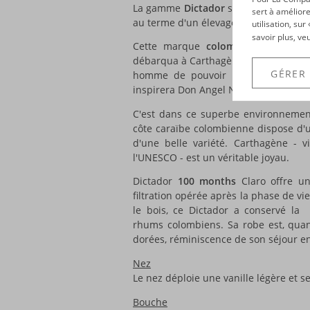
La gamme
Dictador
s'agrandit et acc
sert à améliore
au terme d'un élevage de 100 mois en 
utilisation, su
savoir plus, ve
Cette marque
colombienne
doit so
débarqua à Carthagène en 1751 dans 
GÉRER
homme de pouvoir sera rapidement
inspirera Don Angel Nùnèz lorsqu'en 19
C'est dans ce superbe environnemen
côte caraïbe colombienne dispose d'u
d'une belle variété. Carthagène - v
l'UNESCO - est un véritable joyau.
Dictador
100 months
Claro offre un
filtration opérée après la phase de vi
le bois, ce Dictador a conservé la
rhums colombiens. Sa robe est, quan
dorées, réminiscence de son séjour en
Nez
Le nez déploie une vanille légère et s
Bouche