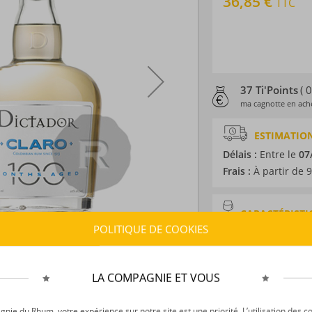
36,85 €
TTC
37 Ti'Points
( 
ma cagnotte en ache
ESTIMATION
Délais :
Entre le
07
Frais :
À partir de 9
CARACTÉRISTI
POLITIQUE DE COOKIES
Type d’alcool :
Rhum
Provenance :
Colo
Distillation :
Mixte
LA COMPAGNIE ET VOUS
Environnement de v
Volume :
70CL
ie du Rhum, votre expérience sur notre site est une priorité. L’utilisation des c