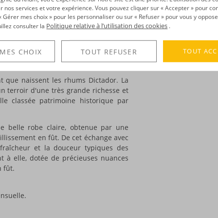
Degré :
40°
ueille le rhum vieux
'Claro'.
Un rhum né
r nos services et votre expérience. Vous pouvez cliquer sur « Accepter » pour con
fûts de chêne puis d'une filtration.
r « Gérer mes choix » pour les personnaliser ou sur « Refuser » pour vous y oppose
Politique relative à l’utilisation des cookies
uillez consulter la
.
n nom à Severo Arango Y Ferro qui
DÉCOUVERTE
le but de développer le commerce. Cet
Voir tous les produ
TOUT ACC
 MES CHOIX
TOUT REFUSER
 surnommé le Dictador, surnom qui
13 il créera sa distillerie.
t que naissent les rhums Dictador. La
n terroir d'une très grande richesse et
ille classée patrimoine historique par
e belle robe claire, obtenue par une
eillissement en fût. De cet échange avec
 fraîcheur et la douceur typiques des
t à elle, dotée de précieuses nuances
 fût.
ensuelle.