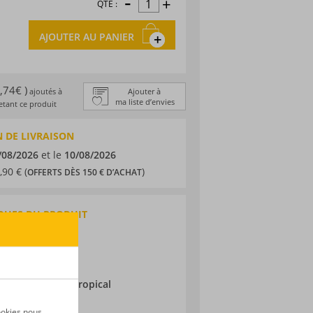
-
+
QTÉ :
AJOUTER AU PANIER
0,74€ )
ajoutés à
Ajouter à
ma liste d’envies
tant ce produit
 DE LIVRAISON
/08/2026
et le
10/08/2026
,90 € (
)
OFFERTS DÈS 150 € D’ACHAT
QUES DU PRODUIT
 traditionnel
mbie
ieillissement :
Tropical
ookies nous