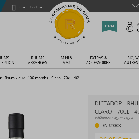
Carte Cadeau
M
x
HUMS
RHUMS
MINI &
EXTRAS &
BIO, W
CEPTION
ARRANGÉS
MAXI
ACCESSOIRES
AUTRES
r - Rhum vieux - 100 months - Claro - 70cl - 40°
DICTADOR - RHU
CLARO - 70CL - 4
Référence : W_DICTA_08
EN STOCK