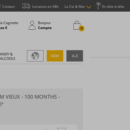
Contact
Livraison en 48h
La Cie & Moi
En tête-à-tête
a Cagnotte
Bonjour
,xx €
Compte
0
HISKY &
NEW
A-Z
 ALCOOLS
M VIEUX - 100 MONTHS -
0°