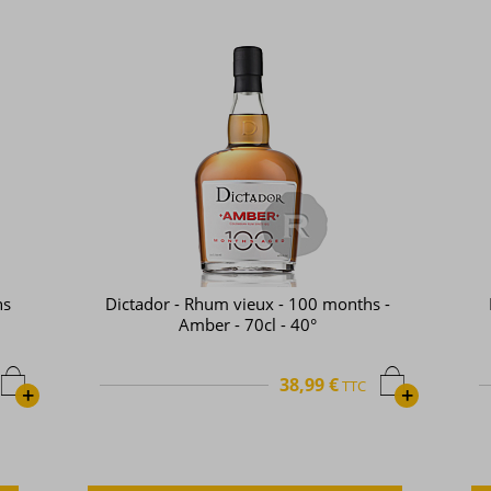
ns
Dictador - Rhum vieux - 100 months -
Amber - 70cl - 40°
38,99 €
TTC
+
+