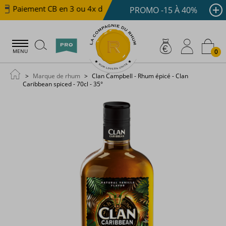
Paiement CB en 3 ou 4x dès 100 €
Livraison offerte d
PROMO -15 À 40%
0
MENU
Marque de rhum
Clan Campbell - Rhum épicé - Clan
Caribbean spiced - 70cl - 35°