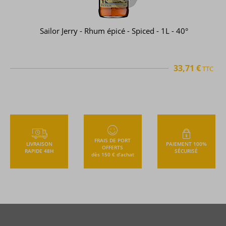
Sailor Jerry - Rhum épicé - Spiced - 1L - 40°
33,71 €
TTC
FRAIS DE PORT
LIVRAISON
PAIEMENT 100%
OFFERTS
RAPIDE 48H
SÉCURISÉ
dès 150 € d’achat