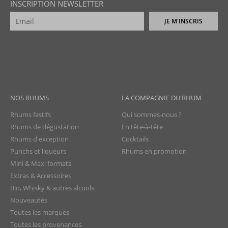
INSCRIPTION NEWSLETTER
JE M'INSCRIS
NOS RHUMS
LA COMPAGNIE DU RHUM
Rhums festifs
Qui sommes-nous ?
Rhums de dégustation
En tête-à-tête
Rhums d'exception
Cocktails
Punchs et liqueurs
Rhums en promotion
Mini & Maxi formats
Extras & Accessoires
Bio, Whisky & autres alcools
Nouveautés
Toutes les marques
Toutes les provenances