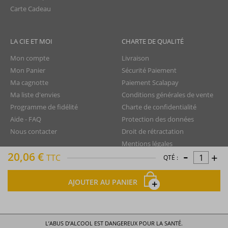
Carte Cadeau
LA CIE ET MOI
CHARTE DE QUALITÉ
Mon compte
Livraison
Mon Panier
Sécurité Paiement
Ma cagnotte
Paiement Scalapay
Ma liste d'envies
Conditions générales de vente
Programme de fidélité
Charte de confidentialité
Aide - FAQ
Protection des données
Nous contacter
Droit de rétractation
Mentions légales
-
20,06 €
+
Plan du site
TTC
QTÉ :
AJOUTER AU PANIER
La Compagnie du Rhum © tous droits réservés
L’ABUS D’ALCOOL EST DANGEREUX POUR LA SANTÉ.