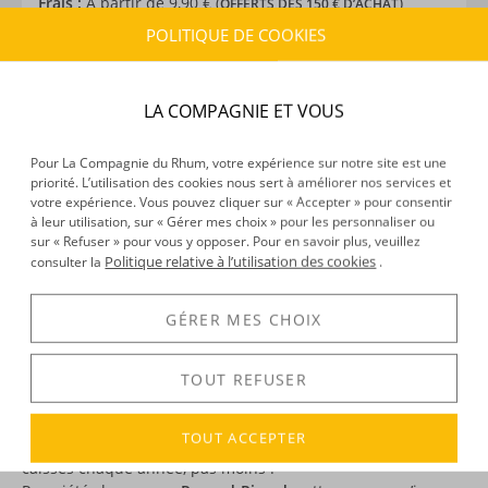
Frais :
À partir de 9,90 € (
)
OFFERTS DÈS 150 € D’ACHAT
POLITIQUE DE COOKIES
CARACTÉRISTIQUES DU PRODUIT
LA COMPAGNIE ET VOUS
Type d’alcool :
Rhum traditionnel
Provenance :
Caraïbe
Distillation :
Inconnu
Pour La Compagnie du Rhum, votre expérience sur notre site est une
priorité. L’utilisation des cookies nous sert à améliorer nos services et
Volume :
70CL
votre expérience. Vous pouvez cliquer sur « Accepter » pour consentir
Degré :
35°
à leur utilisation, sur « Gérer mes choix » pour les personnaliser ou
sur « Refuser » pour vous y opposer. Pour en savoir plus, veuillez
Politique relative à l’utilisation des cookies
consulter la
.
DÉCOUVERTE
GÉRER MES CHOIX
TOUT REFUSER
DESCRIPTION
TOUT ACCEPTER
Clan Campbell
: un géant du whisky, qui vend 1 million de
caisses chaque année, pas moins !