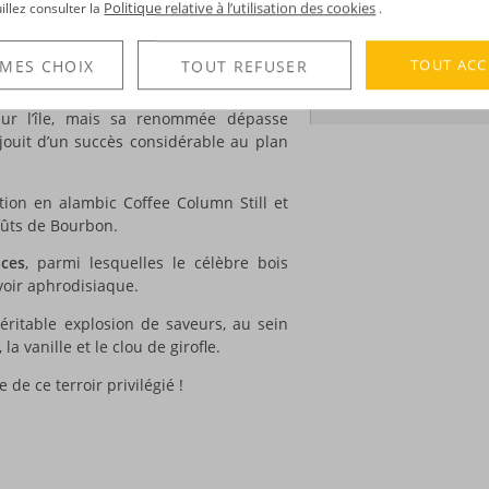
Politique relative à l’utilisation des cookies
uillez consulter la
.
uses marques, et parmi elles…
Bounty
 distilleries : Dennery et Roseau. Elle se
DÉCOUVERTE
 de Sainte-Lucie » : c’est, en quelque
TOUT ACC
 MES CHOIX
TOUT REFUSER
Voir tous les produ
ur l’île, mais sa renommée dépasse
l jouit d’un succès considérable au plan
ation en alambic Coffee Column Still et
fûts de Bourbon.
ices
, parmi lesquelles le célèbre bois
voir aphrodisiaque.
éritable explosion de saveurs, au sein
a vanille et le clou de girofle.
de ce terroir privilégié !