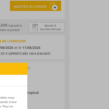
AJOUTER AU PANIER
0,60€ )
ajoutés à
Ajouter à
ma liste d’envies
tant ce produit
 DE LIVRAISON
/08/2026
et le
11/08/2026
,90 € (
)
OFFERTS DÈS 150 € D’ACHAT
QUES DU PRODUIT
 traditionnel
e-Lucie
ic
ieillissement :
Tropical
ookies nous
sentir à leur
r. Pour en