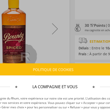
30 Ti'Points
( 
ma cagnotte en ache
ESTIMATION
Délais :
Entre le
10
Frais :
À partir de 9
CARACTÉRISTI
POLITIQUE DE COOKIES
Type d’alcool :
Rhum
Provenance :
Saint
LA COMPAGNIE ET VOUS
Distillation :
Alamb
Environnement de v
ie du Rhum, votre expérience sur notre site est une priorité. L’utilisation des c
Volume :
70CL
r nos services et votre expérience. Vous pouvez cliquer sur « Accepter » pour con
Degré :
40°
r « Gérer mes choix » pour les personnaliser ou sur « Refuser » pour vous y oppose