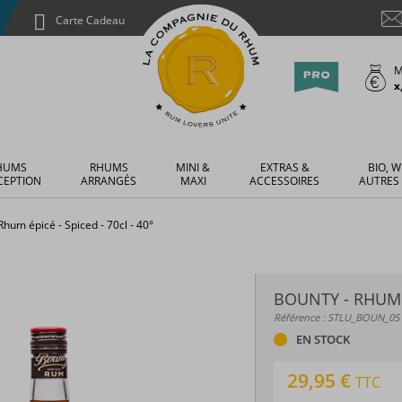
Carte Cadeau
M
x
HUMS
RHUMS
MINI &
EXTRAS &
BIO, W
CEPTION
ARRANGÉS
MAXI
ACCESSOIRES
AUTRES
Rhum épicé - Spiced - 70cl - 40°
BOUNTY - RHUM É
Référence : STLU_BOUN_05
EN STOCK
29,95 €
TTC