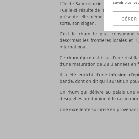
savoir plus, ve
L’île de
Sainte-Lucie
abrite de nombre
! Celle-ci résulte de la fusion de deux
présente elle-même comme « l’esprit
GÉRER
sorte, son slogan.
C’est le rhum le plus consommé s
désormais les frontières locales et i
international.
Ce
rhum épicé
est issu d’une distill
d’une maturation de 2 à 3 années en 
Il a été enrichi d’une
infusion d’ép
bandé, dont on dit qu’il aurait un pou
Un rhum qui délivre au palais une v
desquelles prédominent le raisin mûr, l
Une excellente surprise en provenance 