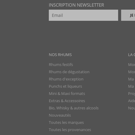
INSCRIPTION NEWSLETTER
JE
NOS RHUMS
LA 
Rhums festifs
Mon
Rhums de dégustation
Mon
Rhums d'exception
Ma 
Punchs et liqueurs
Ma l
Mini & Maxi formats
Pro
Extras & Accessoires
Aid
Bio, Whisky & autres alcools
Nou
Nouveautés
Toutes les marques
Toutes les provenances