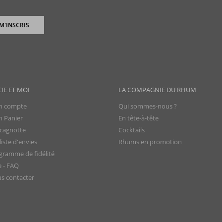
 M'INSCRIS
CIE ET MOI
LA COMPAGNIE DU RHUM
 compte
Qui sommes-nous ?
 Panier
En tête-à-tête
cagnotte
Cocktails
iste d'envies
Rhums en promotion
gramme de fidélité
e - FAQ
s contacter