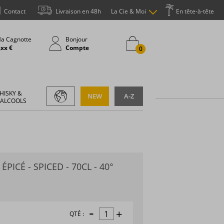
Contact
Livraison en 48h
La Cie & Moi
En tête-à-tête
a Cagnotte
Bonjour
,xx €
Compte
0
HISKY &
NEW
A-Z
 ALCOOLS
PICÉ - SPICED - 70CL - 40°
-
+
QTÉ :