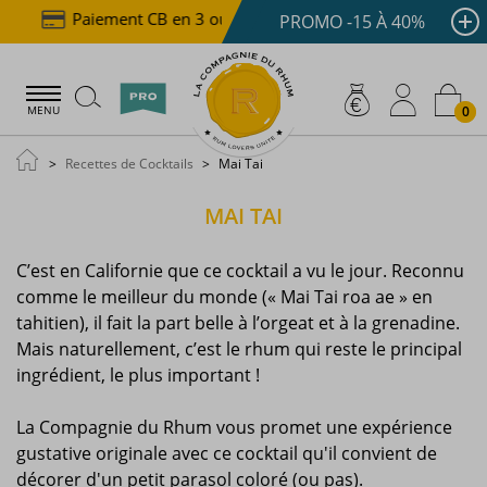
€
Paiement CB en 3 ou 4x dès 100 €
Livraison of
PROMO -15 À 40%
0
MENU
Recettes de Cocktails
Mai Tai
MAI TAI
C’est en Californie que ce cocktail a vu le jour. Reconnu
comme le meilleur du monde (« Mai Tai roa ae » en
tahitien), il fait la part belle à l’orgeat et à la grenadine.
Mais naturellement, c’est le rhum qui reste le principal
ingrédient, le plus important !
La Compagnie du Rhum vous promet une expérience
gustative originale avec ce cocktail qu'il convient de
décorer d'un petit parasol coloré (ou pas).