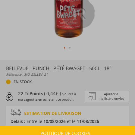
BELLEVUE - PUNCH - PÉTÉ BWAGET - 50CL - 18°
Référence : MG_BELLEV_21
EN STOCK
22 Ti'Points
( 0,44€ )
ajoutés à
Ajouter à
ma liste d’envies
ma cagnotte en achetant ce produit
ESTIMATION DE LIVRAISON
Délais :
Entre le
10/08/2026
et le
11/08/2026
Frais :
À partir de 9,90 € (
)
OFFERTS DÈS 150 € D’ACHAT
POLITIQUE DE COOKIES