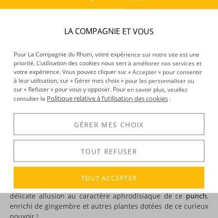
CARACTÉRISTIQUES DU PRODUIT
LA COMPAGNIE ET VOUS
Type d’alcool :
Rhum agricole
Provenance :
Marie-Galante
Pour La Compagnie du Rhum, votre expérience sur notre site est une
Volume :
50CL
priorité. L’utilisation des cookies nous sert à améliorer nos services et
Degré :
18°
votre expérience. Vous pouvez cliquer sur « Accepter » pour consentir
à leur utilisation, sur « Gérer mes choix » pour les personnaliser ou
sur « Refuser » pour vous y opposer. Pour en savoir plus, veuillez
Politique relative à l’utilisation des cookies
consulter la
.
DÉCOUVERTE
Voir tous les produits :
Bellevue
GÉRER MES CHOIX
TOUT REFUSER
DESCRIPTION
TOUT ACCEPTER
Le terme «
Pété Bwaget
», « casse-braguette », est une
délicate allusion au caractère aphrodisiaque de ce
punch
,
enrichi de gingembre et autres plantes dotées de ce curieux
pouvoir !