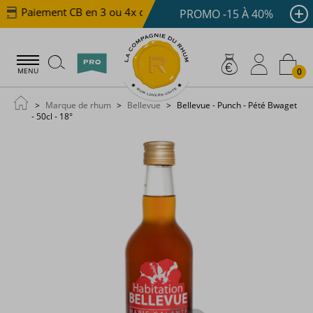
Paiement CB en 3 ou 4x dès 100 €
Livraison offerte 
PROMO -15 À 40%
0
MENU
Marque de rhum
Bellevue
Bellevue - Punch - Pété Bwaget
- 50cl - 18°