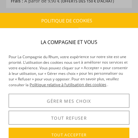
Frais :
À partir de 9,90 € (
)
OFFERTS DÈS 150 € D’ACHAT
POLITIQUE DE COOKIES
CARACTÉRISTIQUES DU PRODUIT
Type d’alcool :
Rhum traditionnel
Provenance :
Louisiane
LA COMPAGNIE ET VOUS
Distillation :
Colonne
Environnement de vieillissement :
Tropical
Pour La Compagnie du Rhum, votre expérience sur notre site est une
Volume :
70CL
priorité. L’utilisation des cookies nous sert à améliorer nos services et
Degré :
40°
votre expérience. Vous pouvez cliquer sur « Accepter » pour consentir
à leur utilisation, sur « Gérer mes choix » pour les personnaliser ou
Médailles :
Or 2023 Rum & Cachaça Master, Or 2016
sur « Refuser » pour vous y opposer. Pour en savoir plus, veuillez
World Rum Awards
Politique relative à l’utilisation des cookies
consulter la
.
GÉRER MES CHOIX
DÉCOUVERTE
Voir tous les produits :
Bayou
TOUT REFUSER
TOUT ACCEPTER