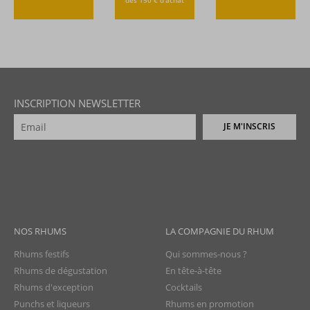
dès 150 € d’achat
INSCRIPTION NEWSLETTER
JE M'INSCRIS
NOS RHUMS
LA COMPAGNIE DU RHUM
Rhums festifs
Qui sommes-nous ?
Rhums de dégustation
En tête-à-tête
Rhums d'exception
Cocktails
Punchs et liqueurs
Rhums en promotion