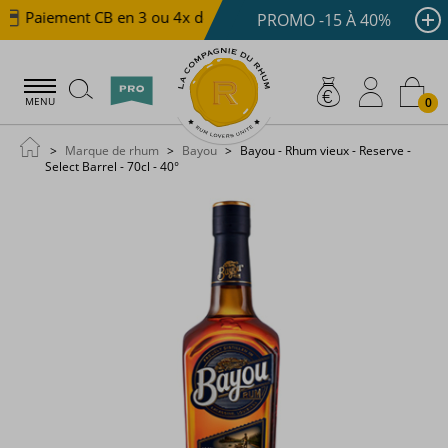
Paiement CB en 3 ou 4x dès 100 €
Livraison offerte d
PROMO -15 À 40%
0
MENU
Marque de rhum
Bayou
Bayou - Rhum vieux - Reserve -
Select Barrel - 70cl - 40°