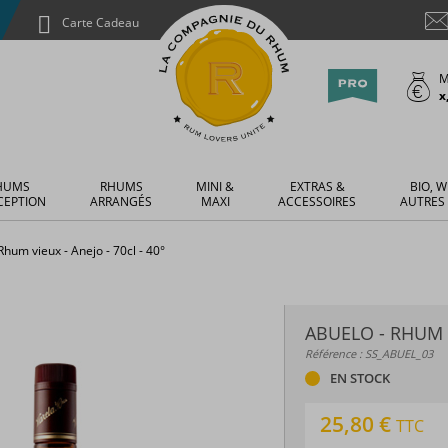
Carte Cadeau
M
x
HUMS
RHUMS
MINI &
EXTRAS &
BIO, W
CEPTION
ARRANGÉS
MAXI
ACCESSOIRES
AUTRES
Rhum vieux - Anejo - 70cl - 40°
ABUELO - RHUM V
Référence : SS_ABUEL_03
EN STOCK
25,80 €
TTC