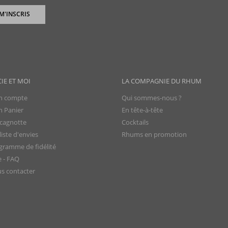
 M'INSCRIS
CIE ET MOI
LA COMPAGNIE DU RHUM
 compte
Qui sommes-nous ?
 Panier
En tête-à-tête
cagnotte
Cocktails
iste d'envies
Rhums en promotion
gramme de fidélité
e - FAQ
s contacter