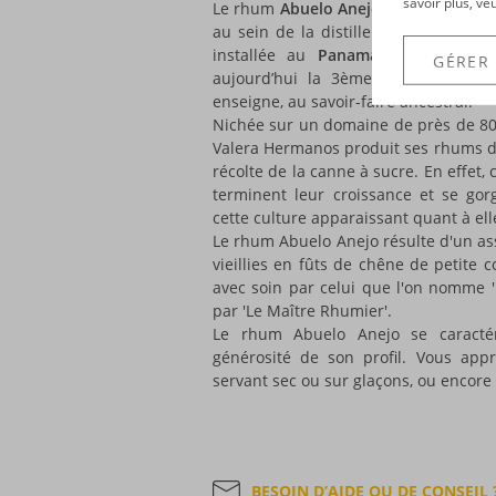
savoir plus, ve
Le rhum
Abuelo Anejo
est élaboré dan
au sein de la distillerie Abuelo, dir
installée au
Panama
depuis 1908 :
GÉRER
aujourd’hui la 3ème génération qu
enseigne, au savoir-faire ancestral.
Nichée sur un domaine de près de 800
Valera Hermanos produit ses rhums du
récolte de la canne à sucre. En effet,
terminent leur croissance et se gor
cette culture apparaissant quant à elle
Le rhum Abuelo Anejo résulte d'un 
vieillies en fûts de chêne de petite 
avec soin par celui que l'on nomme '
par 'Le Maître Rhumier'.
Le rhum Abuelo Anejo se caracté
générosité de son profil. Vous app
servant sec ou sur glaçons, ou encore e
BESOIN D’AIDE OU DE CONSEIL 