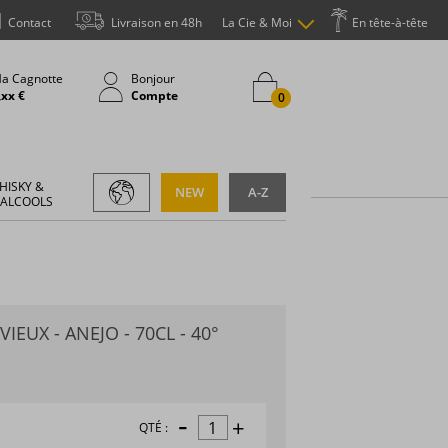
Contact
Livraison en 48h
La Cie & Moi
En tête-à-tête
a Cagnotte
Bonjour
,xx €
Compte
0
HISKY &
NEW
A-Z
 ALCOOLS
IEUX - ANEJO - 70CL - 40°
-
+
QTÉ :