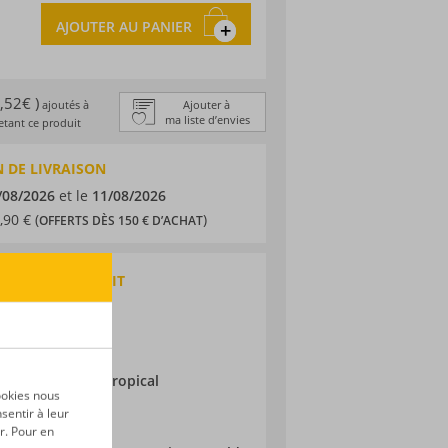
AJOUTER AU PANIER
0,52€ )
ajoutés à
Ajouter à
ma liste d’envies
tant ce produit
 DE LIVRAISON
/08/2026
et le
11/08/2026
,90 € (
)
OFFERTS DÈS 150 € D’ACHAT
QUES DU PRODUIT
 traditionnel
ma
ne
ieillissement :
Tropical
ookies nous
sentir à leur
r. Pour en