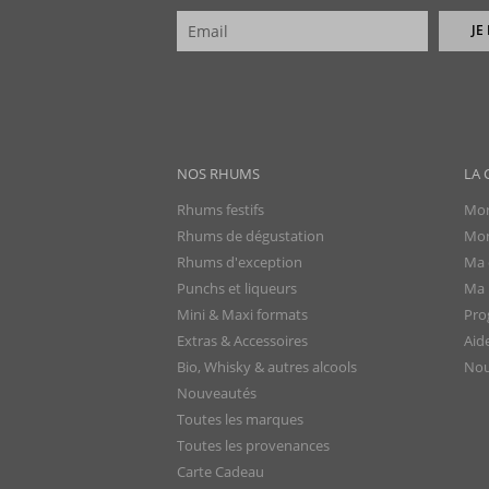
JE
NOS RHUMS
LA 
Rhums festifs
Mon
Rhums de dégustation
Mon
Rhums d'exception
Ma 
Punchs et liqueurs
Ma l
Mini & Maxi formats
Pro
Extras & Accessoires
Aid
Bio, Whisky & autres alcools
Nou
Nouveautés
Toutes les marques
Toutes les provenances
Carte Cadeau