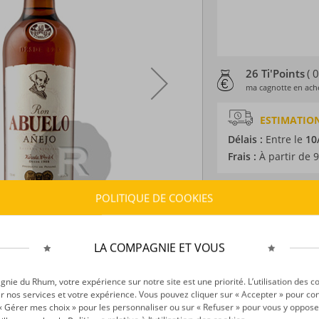
26 Ti'Points
( 
ma cagnotte en ache
ESTIMATION
Délais :
Entre le
10
Frais :
À partir de 9
POLITIQUE DE COOKIES
CARACTÉRISTI
Type d’alcool :
Rhum
Provenance :
Pana
LA COMPAGNIE ET VOUS
Distillation :
Colon
Environnement de v
ie du Rhum, votre expérience sur notre site est une priorité. L’utilisation des c
Volume :
70CL
r nos services et votre expérience. Vous pouvez cliquer sur « Accepter » pour con
Degré :
40°
r « Gérer mes choix » pour les personnaliser ou sur « Refuser » pour vous y oppose