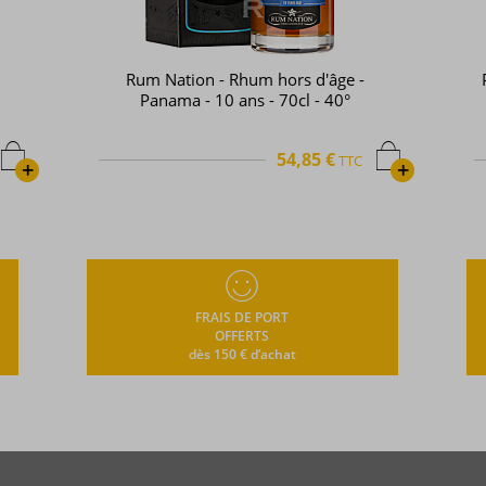
Rum Nation - Rhum hors d'âge -
Panama - 10 ans - 70cl - 40°
54,85 €
TTC
+
+
FRAIS DE PORT
OFFERTS
dès 150 € d’achat