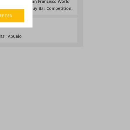
 et Or 2010 au San Francisco World
u concours Best Buy Bar Competition.
EPTER
its :
Abuelo