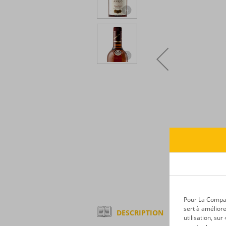
Pour La Compagn
sert à améliore
DESCRIPTION
utilisation, su