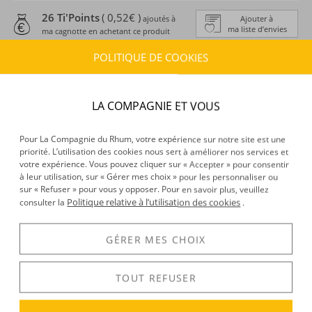
26 Ti'Points
( 0,52€ )
ajoutés à
Ajouter à
ma liste d’envies
ma cagnotte en achetant ce produit
POLITIQUE DE COOKIES
ESTIMATION DE LIVRAISON
Délais :
Entre le
10/08/2026
et le
11/08/2026
Frais :
À partir de 9,90 € (
)
OFFERTS DÈS 150 € D’ACHAT
LA COMPAGNIE ET VOUS
Pour La Compagnie du Rhum, votre expérience sur notre site est une
CARACTÉRISTIQUES DU PRODUIT
priorité. L’utilisation des cookies nous sert à améliorer nos services et
votre expérience. Vous pouvez cliquer sur « Accepter » pour consentir
Type d’alcool :
Rhum agricole
à leur utilisation, sur « Gérer mes choix » pour les personnaliser ou
Provenance :
Guadeloupe
sur « Refuser » pour vous y opposer. Pour en savoir plus, veuillez
Distillation :
Colonne
Politique relative à l’utilisation des cookies
consulter la
.
Volume :
70CL
Degré :
18°
GÉRER MES CHOIX
TOUT REFUSER
DÉCOUVERTE
Voir tous les produits :
Karukera