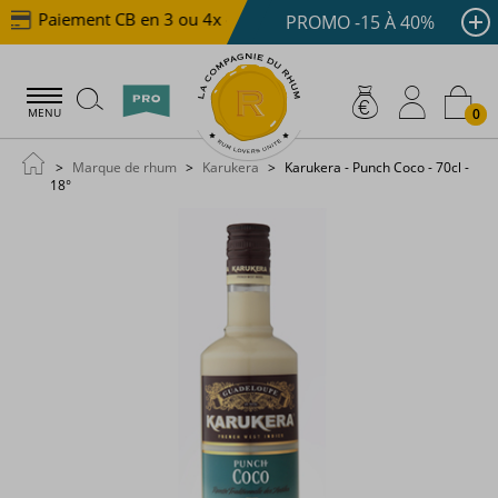
Paiement CB en 3 ou 4x dès 100 €
Livraison offerte 
PROMO -15 À 40%
0
MENU
Marque de rhum
Karukera
Karukera - Punch Coco - 70cl -
18°