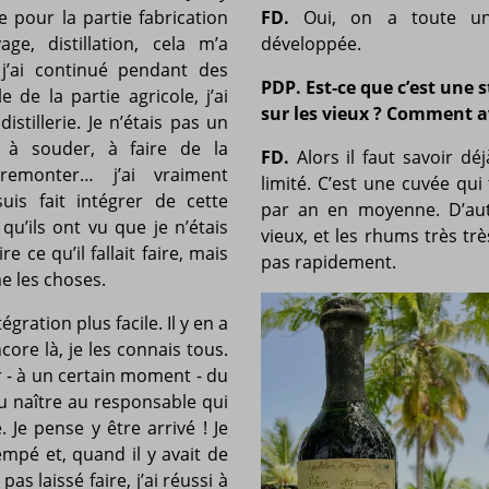
 pour la partie fabrication
FD.
Oui, on a toute u
e, distillation, cela m’a
développée.
j’ai continué pendant des
PDP.
Est-ce que c’est une 
de la partie agricole, j’ai
sur les vieux ? Comment a
istillerie. Je n’étais pas un
s à souder, à faire de la
FD.
Alors il faut savoir dé
emonter… j’ai vraiment
limité. C’est une cuvée qu
s fait intégrer de cette
par an en moyenne. D’aut
u’ils ont vu que je n’étais
vieux, et les rhums très tr
 ce qu’il fallait faire, mais
pas rapidement.
e les choses.
gration plus facile. Il y en a
core là, je les connais tous.
 - à un certain moment - du
vu naître au responsable qui
e. Je pense y être arrivé ! Je
empé et, quand il y avait de
as laissé faire, j’ai réussi à