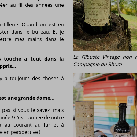
réer au fil des années une
istillerie. Quand on est en
ester dans le bureau. Et je
mettre mes mains dans le
La Flibuste Vintage non 
 touché à tout dans la
Compagnie du Rhum
appris…
 y a toujours des choses à
 c’est une grande dame…
is pas si vous le savez, mais
née ! C’est l’année de notre
a au courant au fur et à
e en perspective !