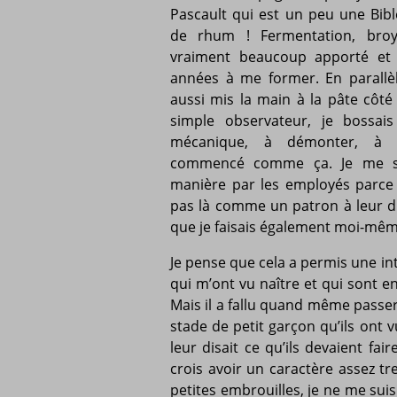
Pascault qui est un peu une Bible
de rhum ! Fermentation, broyag
vraiment beaucoup apporté et 
années à me former. En parallèle 
aussi mis la main à la pâte côté d
simple observateur, je bossai
mécanique, à démonter, à r
commencé comme ça. Je me sui
manière par les employés parce q
pas là comme un patron à leur dire
que je faisais également moi-mêm
Je pense que cela a permis une inté
qui m’ont vu naître et qui sont en
Mais il a fallu quand même passer
stade de petit garçon qu’ils ont 
leur disait ce qu’ils devaient fair
crois avoir un caractère assez tr
petites embrouilles, je ne me suis p