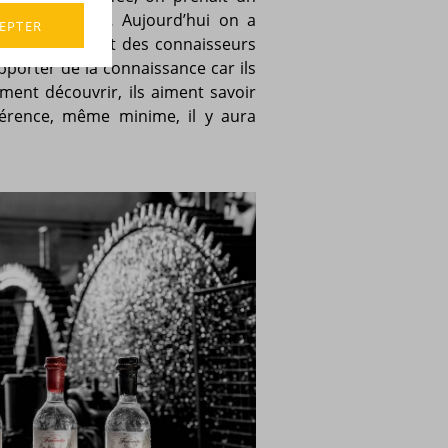
ux, un punch… Aujourd’hui on a
EPTER
 rhum qui sont des connaisseurs
 apporter de la connaissance car ils
ment découvrir, ils aiment savoir
férence, même minime, il y aura