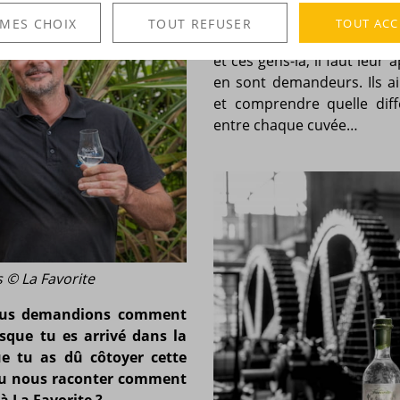
rhum blanc, un rhum vie
TOUT ACC
 MES CHOIX
TOUT REFUSER
vraiment des amateurs de
et ces gens-là, il faut leur
en sont demandeurs. Ils ai
et comprendre quelle dif
entre chaque cuvée…
s © La Favorite
nous demandions comment
orsque tu es arrivé dans la
ue tu as dû côtoyer cette
tu nous raconter comment