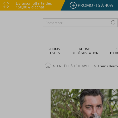
Livraison offerte dès
PROMO -15 À 40%
150,00 € d'achat
RHUMS
RHUMS
R
FESTIFS
DE DÉGUSTATION
D'EX
EN TÊTE-À-TÊTE AVEC...
Franck Dormo