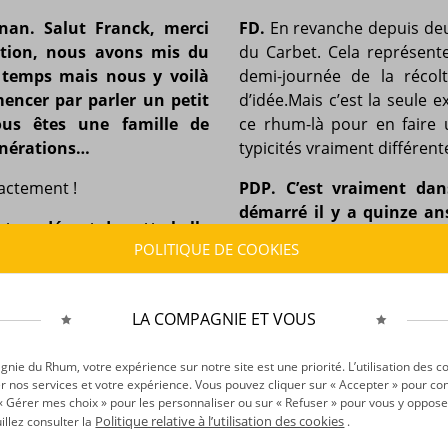
nan. Salut Franck, merci
FD.
En revanche depuis de
ation, nous avons mis du
du Carbet. Cela représent
 temps mais nous y voilà
demi-journée de la réco
encer par parler un petit
d’idée.Mais c’est la seule e
ous êtes une famille de
ce rhum-là pour en faire 
générations…
typicités vraiment différent
actement !
PDP. C’est vraiment da
démarré il y a quinze an
st au départ de cette belle
terroir, de parcelle, de c
POLITIQUE DE COOKIES
ons d’ailleurs bien connu
on faisait du rhum. Aujou
if ?
traçabilité, ils veulent
d’ensemble. Cette fois on 
atron ! Et en plus, comme ça
LA COMPAGNIE ET VOUS
prestigieux label AOC,
ui donne de l’énergie pour
beaucoup bougé depuis un
ie du Rhum, votre expérience sur notre site est une priorité. L’utilisation des c
r nos services et votre expérience. Vous pouvez cliquer sur « Accepter » pour con
FD.
On est obligé d’y ve
r « Gérer mes choix » pour les personnaliser ou sur « Refuser » pour vous y oppose
années, un nouveau type 
Politique relative à l’utilisation des cookies
uillez consulter la
.
l’offre était plus classiq