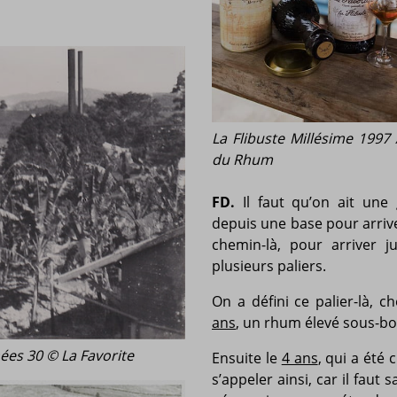
La Flibuste Millésime 1997
du Rhum
FD.
Il faut qu’on ait un
depuis une base pour arriv
chemin-là, pour arriver j
plusieurs paliers.
On a défini ce palier-là, 
ans
, un rhum élevé sous-bo
nées 30 © La Favorite
Ensuite le
4 ans
, qui a été
s’appeler ainsi, car il fau