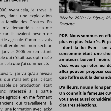
 à La Favorite ?
06. Avant cela, j’ai travaillé
ns, dans une exploitation
Récolte 2020 : La Digue, Ri
la famille des Grottes. En
Favorite
t m’a demandé si cela me
rie car ils avaient besoin de
PDP.
Nous sommes en eff
rtie agricole. Comme j’avais
plus en plus éclairés. Et 
’était vraiment mon secteur
- dont la loi Evin - on
n janvier 2006 en remettant
consommé était une chose
ole qui n’était pas optimisée
amateurs boivent moins 
par cela que j’ai commencé.
c’est vous qui êtes au d
allez pouvoir proposer ces
ivait, j’ai vu qu’au niveau
que l’offre suit la demand
 qui n’allaient pas, c’était
nsable de production, était
D’ailleurs, nous allons pa
nc intéressé à la partie
On connaît la fameuse cuv
tie agricole, en me formant
vous avez aussi considéra
anciens qui travaillaient là
d’autres sélections
.
ivi une formation avec Jacky