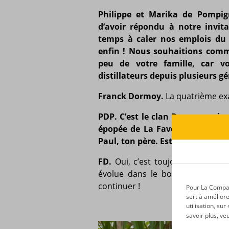
Philippe et Marika de Pompig
d’avoir répondu à notre invit
temps à caler nos emplois du
enfin ! Nous souhaitions comm
peu de votre famille, car v
distillateurs depuis plusieurs 
Franck Dormoy.
La quatrième ex
PDP. C’est le clan Dormoy qui e
épopée de La Favorite. Nous av
Paul, ton père. Est-il toujours act
FD.
Oui, c’est toujours lui le p
évolue dans le bon sens, cela l
continuer !
Pour La Compagn
sert à améliore
utilisation, su
savoir plus, ve