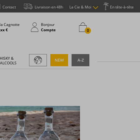
Contact
Livraison en 48h
La Cie & Moi
En tête-à-tête
a Cagnotte
Bonjour
,xx €
Compte
0
HISKY &
NEW
A-Z
 ALCOOLS