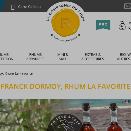
Carte Cadeau
M
x
HUMS
RHUMS
MINI &
EXTRAS &
BIO, W
CEPTION
ARRANGÉS
MAXI
ACCESSOIRES
AUTRES
y, Rhum La Favorite
FRANCK DORMOY, RHUM LA FAVORITE