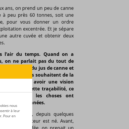
ux ans, on prend un peu de canne
e à peu près 60 tonnes, soit une
lte, pour vous donner un ordre
xploitation excentrée. Et je sépare
une autre cuvée et obtenir deux
es.
ns l’air du temps. Quand on a
s, on ne parlait pas du tout de
limat. On avait du jus de canne et
rd’hui les gens souhaitent de la
 comprendre et avoir une vision
y est, on a cette traçabilité, ce
 on voit que les choses ont
e dizaine d’années.
ookies nous
sentir à leur
nir parce que, depuis quelques
r. Pour en
de consommateur est né. Avant,
ue et moins étoffée, on prenait un