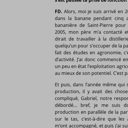
s’est passée ta prise de fonction
FD.
Alors, moi je suis arrivé en 20
dans la banane pendant cinq a
bananière de Saint-Pierre pour 
2005, mon père m’a contacté e
dirait de travailler à la distille
quelqu’un pour s’occuper de la pa
fait des études en agronomie, c
d’activité. J’ai donc commencé e
un peu en état l’exploitation agric
au mieux de son potentiel. C’est 
Et puis, dans l’année même qui su
production, il y avait des choses
compliqué, Gabriel, notre respo
débordé… bref, je me suis do
production en parallèle de la par
sur le tas, c’est-à-dire que les 
m’ont accompagné, et puis j’ai su